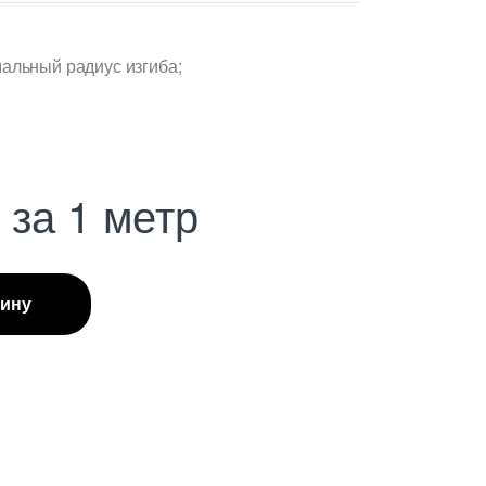
альный радиус изгиба;
С
за 1 метр
зину