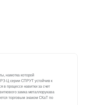
ты, намотка которой
 РЗ-Ц серии СПРУТ устойчив к
я в процессе навитки за счет
виткового замка металлорукава
уется торговым знаком СКаТ по