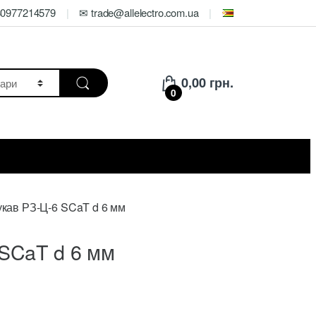
80977214579
✉ trade@allelectro.com.ua
0,00
грн.
0
кав РЗ-Ц-6 SCaT d 6 мм
SCaT d 6 мм