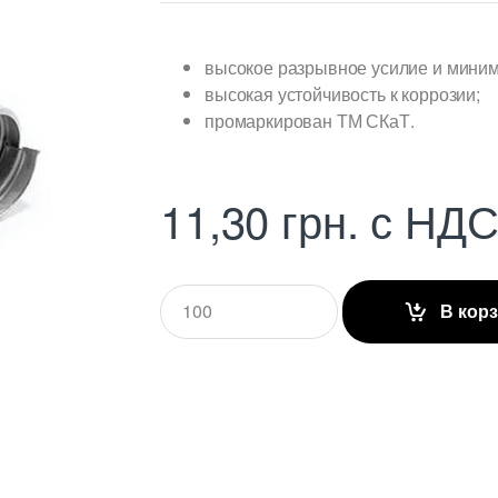
высокое разрывное усилие и миним
высокая устойчивость к коррозии;
промаркирован ТМ СКаТ.
11,30
грн.
с НД
Q
В кор
u
a
n
t
i
t
y