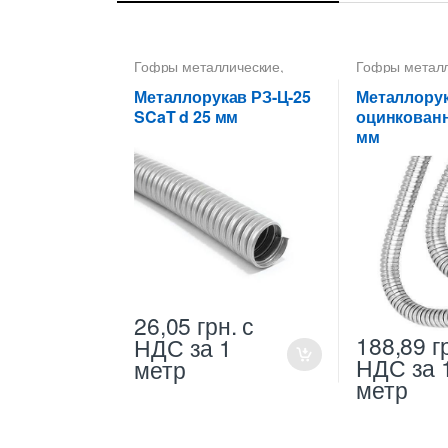
Гофры металлические
,
Гофры метал
Металлорукава 25 мм
,
Металлорукав
Металлорукава
Металлорука
Металлорукав РЗ-Ц-25
Металлору
оцинкованные
,
оцинкованны
SCaT d 25 мм
оцинкован
Металлорукава РЗ
,
мм
Металлорукава СКаТ
26,05
грн.
с
188,89
г
НДС
за 1
НДС
за 
метр
метр