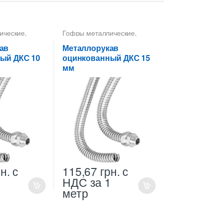
ические
,
Гофры металлические
,
а 10 мм
,
Металлорукава 15 мм
,
а
Металлорукава
ав
Металлорукав
оцинкованные
ый ДКС 10
оцинкованный ДКС 15
мм
н.
с
115,67
грн.
с
1
НДС
за 1
метр