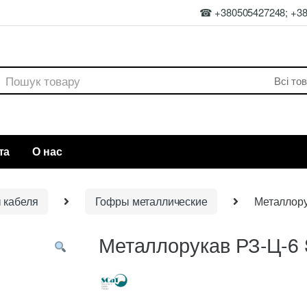
☎ +380505427248; +3
rch
та
О нас
 кабеля
Гофры металлические
Металлору
Металлорукав РЗ-Ц-6 