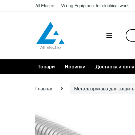
Skip
Skip
All Electro — Wiring Equipment for electrical work
to
to
navigation
content
Sea
for:
Товари
Новинки
Доставка и опла
Главная
Металлорукава для защиты