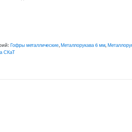
рий:
Гофры металлические
,
Металлорукава 6 мм
,
Металлору
а СКаТ