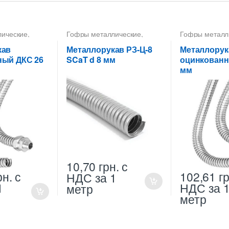
лические
,
Гофры металлические
,
Гофры металл
а 26 мм
,
Металлорукава 8 мм
,
Металлорукав
ва
Металлорукава
Металлорукав
кав
Металлорукав РЗ-Ц-8
Металлорук
е
оцинкованные
,
оцинкованные
ный ДКС 26
SCaT d 8 мм
оцинкованн
Металлорукава РЗ
,
мм
Металлорукава СКаТ
10,70
грн.
с
рн.
с
102,61
гр
НДС
за 1
1
НДС
за 
метр
метр