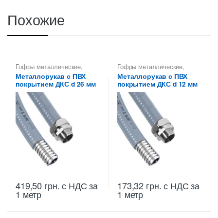
Похожие
Гофры металлические
,
Гофры металлические
,
Металлорукава 26 мм
,
Металлорукава 12 мм
,
Металлорукав с ПВХ
Металлорукав с ПВХ
Металлорукава для защиты
Металлорукава для защиты
покрытием ДКС d 26 мм
покрытием ДКС d 12 мм
кабеля
,
Металлорукава
кабеля
,
Металлорукава
оцинкованные
оцинкованные
419,50
грн.
с НДС
за
173,32
грн.
с НДС
за
1 метр
1 метр