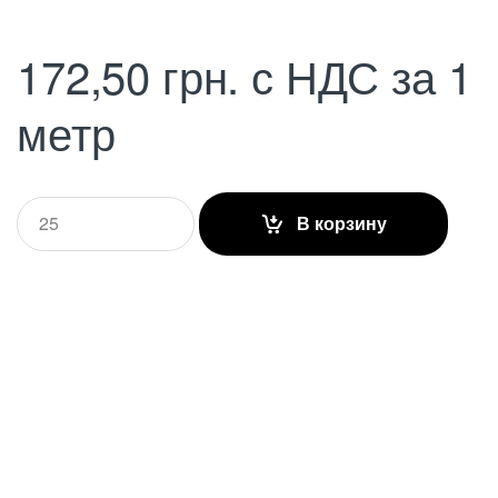
172,50
грн.
с НДС
за 1
метр
Q
В корзину
u
a
n
t
i
t
y