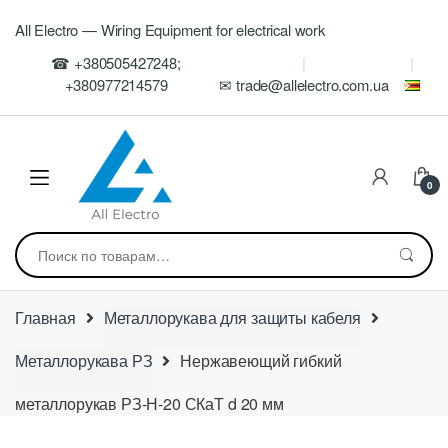
Skip
Skip
All Electro — Wiring Equipment for electrical work
to
to
navigation
content
☎ +380505427248;
+380977214579
✉ trade@allelectro.com.ua
0
Искать:
Главная
Металлорукава для защиты кабеля
Металлорукава РЗ
Нержавеющий гибкий
металлорукав РЗ-Н-20 СКаТ d 20 мм