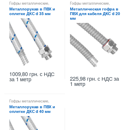
Гофры металлические
,
Гофры металлические
,
Металлорукава 35 мм
,
Металлорукава 20 мм
,
Металлорукав в ПВХ и
Металлическая гофра в
Металлорукава для защиты
Металлорукава для защиты
оплетке ДКС d 35 мм
ПВХ для кабеля ДКС d 20
кабеля
,
Металлорукава
кабеля
,
Металлорукава
оцинкованные
оцинкованные
мм
1009,80
грн.
с НДС
225,98
грн.
с НДС
за
за 1 метр
1 метр
Гофры металлические
,
Металлорукава 40 мм
,
Металлорукав в ПВХ и
Металлорукава для защиты
оплетке ДКС d 40 мм
кабеля
,
Металлорукава
оцинкованные