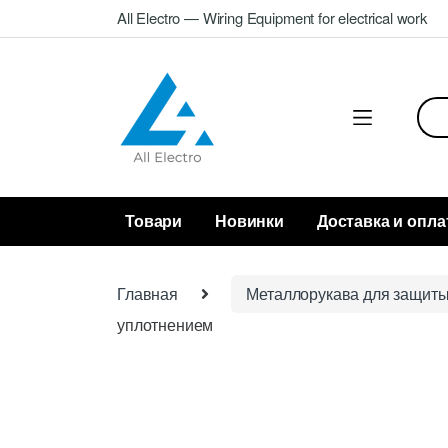
Skip
Skip
All Electro — Wiring Equipment for electrical work
to
to
navigation
content
Sea
for:
Товари
Новинки
Доставка и опла
Главная
Металлорукава для защиты
уплотнением