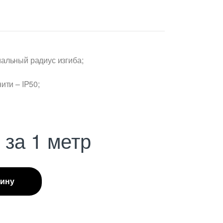
альный радиус изгиба;
ити – IP50;
С
за 1 метр
зину