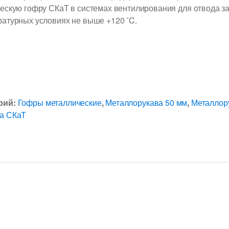
ческую гофру СКаТ в системах вентилирования для отвода з
ратурных условиях не выше +120 ˚C.
рий:
Гофры металлические
,
Металлорукава 50 мм
,
Металлор
а СКаТ