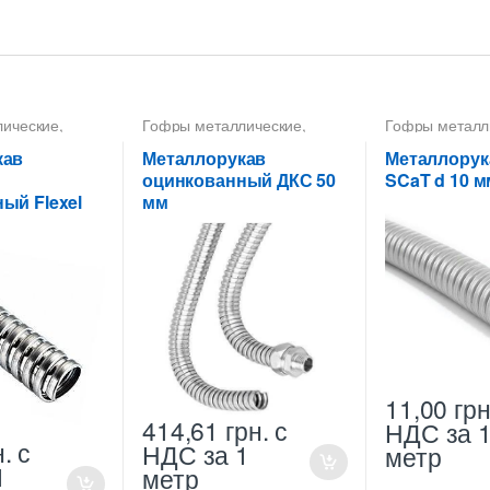
лические
,
Гофры металлические
,
Гофры металл
а 40 мм
,
Металлорукава 50 мм
,
Металлорукав
ва
Металлорукава
Металлорукав
кав
Металлорукав
Металлорук
е
оцинкованные
оцинкованные
оцинкованный ДКС 50
SCaT d 10 м
Металлорукав
ый Flexel
мм
Металлорукав
11,00
грн
414,61
грн.
с
НДС
за 
н.
с
НДС
за 1
метр
1
метр