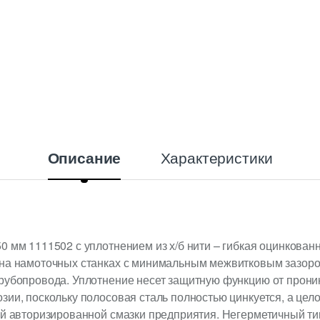
i
t
y
Характеристики
Описание
0 мм 1111502 с уплотнением из х/б нити – гибкая оцинкован
 на намоточных станках с минимальным межвитковым зазоро
трубопровода. Уплотнение несет защитную функцию от прони
зии, поскольку полосовая сталь полностью цинкуется, а цел
ой авторизированной смазки предприятия. Негерметичный тип