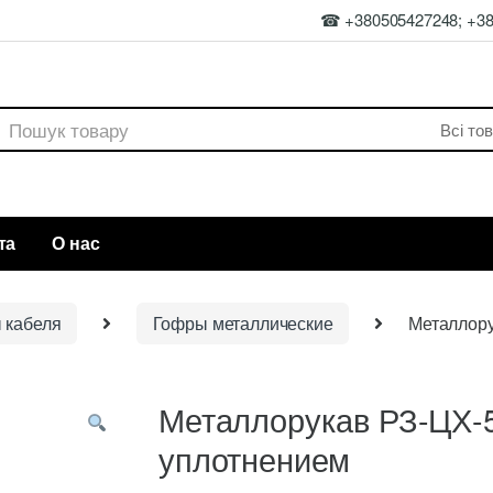
☎ +380505427248; +3
rch
та
О нас
 кабеля
Гофры металлические
Металлору
Металлорукав РЗ-ЦХ-5
уплотнением