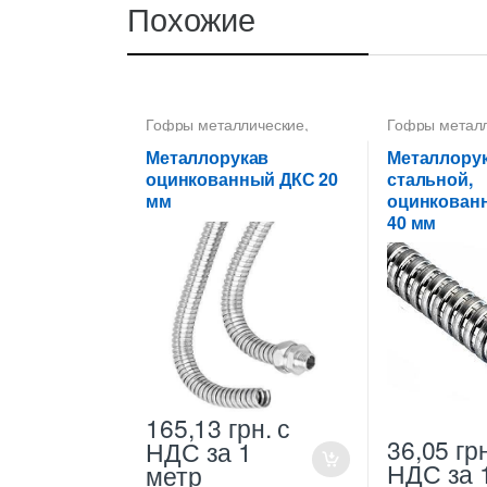
Похожие
Гофры металлические
,
Гофры метал
Металлорукава 20 мм
,
Металлорукав
Металлорукава
Металлорука
Металлорукав
Металлору
оцинкованные
оцинкованны
оцинкованный ДКС 20
стальной,
мм
оцинкованн
40 мм
165,13
грн.
с
36,05
гр
НДС
за 1
НДС
за 
метр