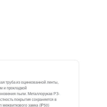
ная труба из оцинкованной ленты,
м и прокладкой
кновения пыли. Металлорукав РЗ-
остность покрытия сохраняется в
 межвиткового замка (IP50)