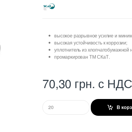
высокое разрывное усилие и миним
высокая устойчивость к коррозии;
уплотнитель из хлопчатобумажной н
промаркирован ТМ СКаТ.
70,30
грн.
с НД
Q
В кор
u
a
n
t