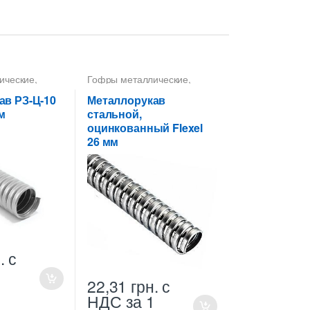
ические
,
Гофры металлические
,
а 10 мм
,
Металлорукава 26 мм
,
а
Металлорукава
ав РЗ-Ц-10
Металлорукав
,
оцинкованные
м
стальной,
а РЗ
,
оцинкованный Flexel
а СКаТ
26 мм
.
с
1
22,31
грн.
с
НДС
за 1