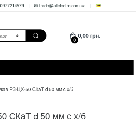
80977214579
✉ trade@allelectro.com.ua
0,00
грн.
0
кав РЗ-ЦХ-50 СКаТ d 50 мм с х/б
0 СКаТ d 50 мм с х/б