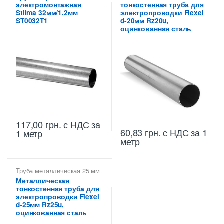
электромонтажная
тонкостенная труба для
электропроводки
,
Труба
электропроводки
тонкостенная для
Stilma 32мм/1.2мм
электропроводки Flexel
электропроводки
ST0032T1
d-20мм Rz20u,
оцинкованная сталь
117,00
грн.
с НДС
за
60,83
грн.
с НДС
за 1
1 метр
метр
Труба металлическая 25 мм
для прокладки кабеля
,
Труба
Металлическая
тонкостенная для
тонкостенная труба для
электропроводки
электропроводки Flexel
d-25мм Rz25u,
оцинкованная сталь