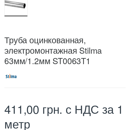
Труба оцинкованная,
электромонтажная Stilma
63мм/1.2мм ST0063T1
411,00
грн.
с НДС
за 1
метр