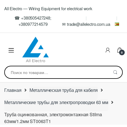
Skip
Skip
All Electro — Wiring Equipment for electrical work
to
to
navigation
content
☎ +380505427248;
+380977214579
✉ trade@allelectro.com.ua
0
Искать:
Главная
Металлическая труба для кабеля
Металлические трубы для электропроводки 63 мм
Труба оцинкованная, электромонтажная Stilma
63мм/1.2мм ST0063T1