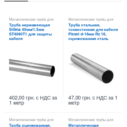
Металлическая труба для
Металлические трубы для
кабеля
,
Металлические
электропроводки 16 мм
,
Труба нержавеющая
Труба стальная,
трубы для прокладки кабеля
Труба тонкостенная для
Stilma 40мм/1.5мм
тонкостенная для кабеля
40 мм
,
Труба тонкостенная
электропроводки
для электропроводки
ST4040T1 для защиты
Flexel d-16мм Rz 16,
кабеля
оцинкованная сталь
402,00
грн.
с НДС
за
47,00
грн.
с НДС
за 1
1 метр
метр
Металлическая труба для
Металлические трубы для
кабеля
,
Труба
электропроводки 20 мм
,
Труба оцинкованная,
Металлическая
металлическая 32 мм для
Труба тонкостенная для