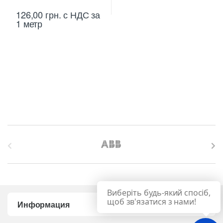
126,00
грн.
с НДС
за
1 метр
B
r
a
Виберіть будь-який спосіб,
n
щоб зв'язатися з нами!
Информация