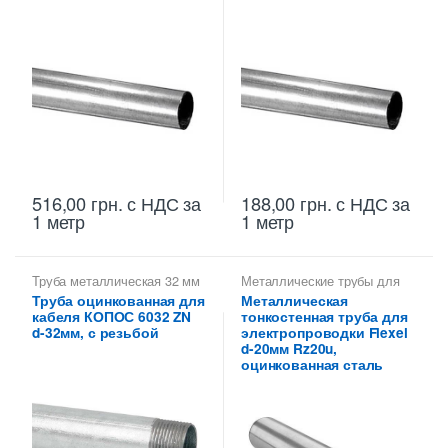
516,00
грн.
с НДС
за
188,00
грн.
с НДС
за
1 метр
1 метр
Труба металлическая 32 мм
Металлические трубы для
для электропроводки
электропроводки 20 мм
,
Труба оцинкованная для
Металлическая
Труба тонкостенная для
кабеля КОПОС 6032 ZN
тонкостенная труба для
электропроводки
d-32мм, с резьбой
электропроводки Flexel
d-20мм Rz20u,
оцинкованная сталь