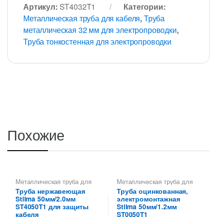
Артикул:
ST4032T1
Категории:
Металлическая труба для кабеля
,
Труба
металлическая 32 мм для электропроводки
,
Труба тонкостенная для электропроводки
Похожие
Металлическая труба для
Металлическая труба для
кабеля
,
Труба
кабеля
,
Труба
Труба нержавеющая
Труба оцинкованная,
металлическая 50 мм для
металлическая 50 мм для
Stilma 50мм/2.0мм
электромонтажная
электропроводки
,
Труба
электропроводки
,
Труба
тонкостенная для
тонкостенная для
ST4050T1 для защиты
Stilma 50мм/1.2мм
электропроводки
электропроводки
кабеля
ST0050T1