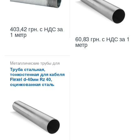
403,42
грн.
с НДС
за
1 метр
60,83
грн.
с НДС
за 1
метр
Металлические трубы для
прокладки кабеля 40 мм
,
Труба стальная,
Труба тонкостенная для
тонкостенная для кабеля
электропроводки
Flexel d-40мм Rz 40,
оцинкованная сталь