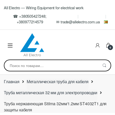
Skip
Skip
All Electro — Wiring Equipment for electrical work
to
to
navigation
content
☎ +380505427248;
+380977214579
✉ trade@allelectro.com.ua
0
Искать:
Главная
Металлическая труба для кабеля
Труба металлическая 32 мм для электропроводки
Труба нержавеющая Stilma 32мм/1.2мм ST4032T1 для
защиты кабеля