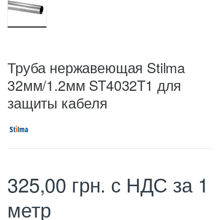
Труба нержавеющая Stilma
32мм/1.2мм ST4032T1 для
защиты кабеля
325,00
грн.
с НДС
за 1
метр