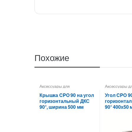
Похожие
Аксессуары для
Аксессуары д
металлических лотков
,
металлически
Крышки на повороты,
для цельных,
Крышка CPO 90 на угол
Угол CPO 9
ответвители
перфорирован
горизонтальный ДКС
горизонта
90°, ширина 500 мм
90° 400х50 