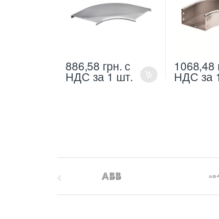
886,58
грн.
с
1068,48
НДС
за 1 шт.
НДС
за 
B
r
a