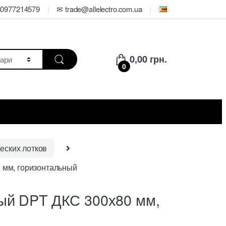
80977214579
✉ trade@allelectro.com.ua
0,00
грн.
0
еских лотков
 мм, горизонтальный
ый DPT ДКС 300х80 мм,