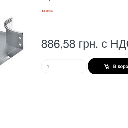
886,58
грн.
с НД
Q
В кор
u
a
n
t
i
t
y