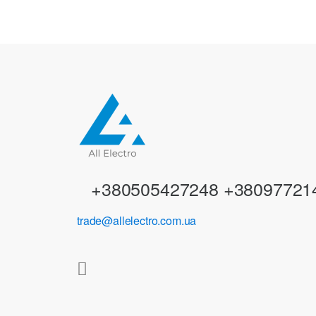
n
d
s
C
a
r
+380505427248 +38097721
o
trade@allelectro.com.ua
u
s
e