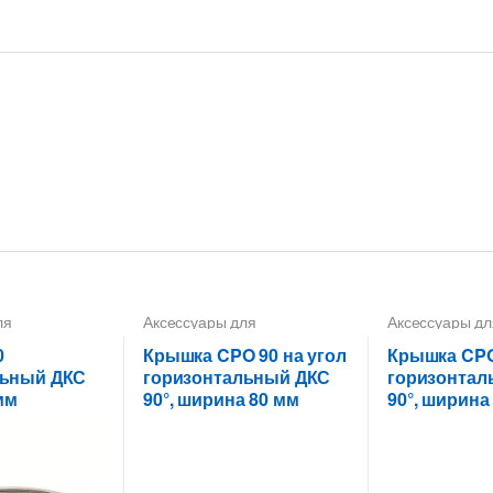
ля
Аксессуары для
Аксессуары дл
х лотков
,
Углы
металлических лотков
,
металлических
Крышки на повороты,
Крышки на пов
0
Крышка CPO 90 на угол
Крышка CPO
ных лотков
ответвители
ответвители
льный ДКС
горизонтальный ДКС
горизонтал
мм
90°, ширина 80 мм
90°, ширина