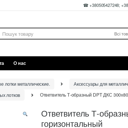
☎ +380505427248; +3
rch
та
О нас
ые лотки металлические.
Аксессуары для металлич
ых лотков
Ответвитель Т-образный DPT ДКС 300х80
Ответвитель Т-образн
горизонтальный