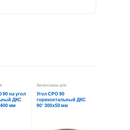
я
Аксессуары для
 лотков
,
металлических лотков
,
Углы
ороты,
для цельных,
 90 на угол
Угол CPO 90
перфорированных лотков
ьный ДКС
горизонтальный ДКС
 400 мм
90° 300х50 мм