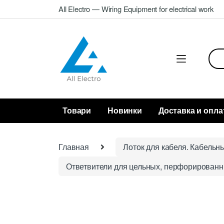
Skip
Skip
All Electro — Wiring Equipment for electrical work
to
to
navigation
content
Sea
for:
Товари
Новинки
Доставка и опла
Главная
Лоток для кабеля. Кабельн
Ответвители для цельных, перфорированн