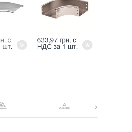
н.
с
633,97
грн.
с
1 шт.
НДС
за 1 шт.