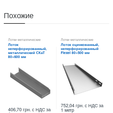
Похожие
Лотки металлические
Лотки металлические
высотой 80 мм
,
высотой 80 мм
,
Лоток
Лоток оцинкованный,
Неперфорированные лотки
Неперфорированные лотки
неперфорированный,
неперфорированный
высотой 80 мм
высотой 80 мм
металлический СКаТ
Flexel 80×500 мм
80×600 мм
752,04
грн.
с НДС
за
406,70
грн.
с НДС
за
1 метр