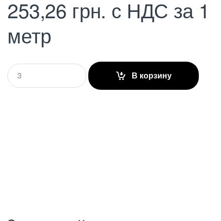
253,26
грн.
с НДС
за 1
метр
Q
В корзину
u
a
n
t
i
t
y