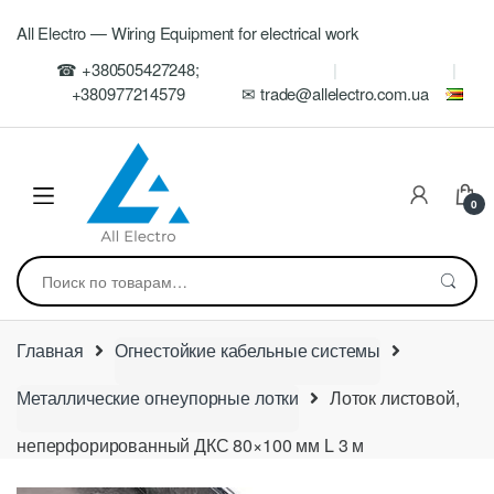
Skip
Skip
All Electro — Wiring Equipment for electrical work
to
to
navigation
content
☎ +380505427248;
+380977214579
✉ trade@allelectro.com.ua
0
Искать:
Главная
Огнестойкие кабельные системы
Металлические огнеупорные лотки
Лоток листовой,
неперфорированный ДКС 80×100 мм L 3 м