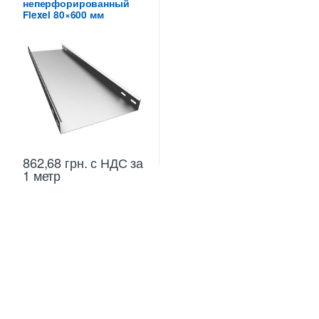
неперфорированный
высотой 80 мм
Flexel 80×600 мм
862,68
грн.
с НДС
за
1 метр