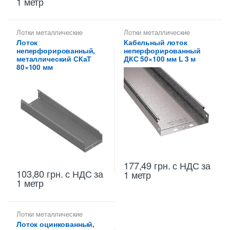
1 метр
Лотки металлические
Лотки металлические
высотой 80 мм
,
высотой 50 мм
,
Лотки
Лоток
Кабельный лоток
Неперфорированные лотки
неперфорированные ДКС
,
неперфорированный,
неперфорированный
высотой 80 мм
Металлические огнеупорные
лотки
,
Неперфорированные
металлический СКаТ
ДКС 50×100 мм L 3 м
лотки высотой 50 мм
80×100 мм
177,49
грн.
с НДС
за
103,80
грн.
с НДС
за
1 метр
1 метр
Лотки металлические
высотой 80 мм
,
Лоток оцинкованный,
Неперфорированные лотки