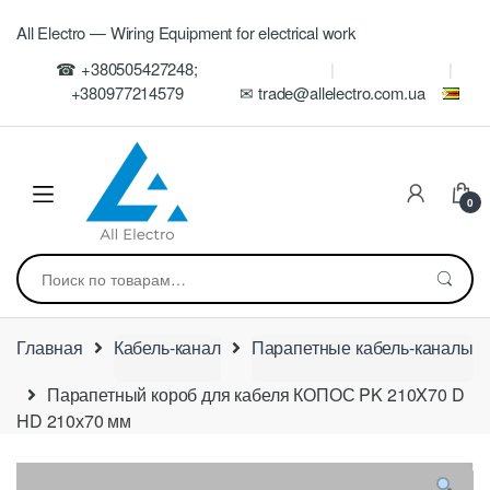
Skip
Skip
All Electro — Wiring Equipment for electrical work
to
to
navigation
content
☎ +380505427248;
+380977214579
✉ trade@allelectro.com.ua
0
Искать:
Главная
Кабель-канал
Парапетные кабель-каналы
Парапетный короб для кабеля КОПОС PK 210X70 D
HD 210х70 мм