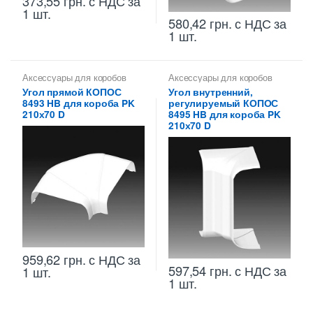
373,55
грн.
с НДС
за
1 шт.
580,42
грн.
с НДС
за
1 шт.
Аксессуары для коробов
Аксессуары для коробов
Угол прямой КОПОС
Угол внутренний,
8493 HB для короба PK
регулируемый КОПОС
210х70 D
8495 HB для короба PK
210х70 D
959,62
грн.
с НДС
за
597,54
грн.
с НДС
за
1 шт.
1 шт.