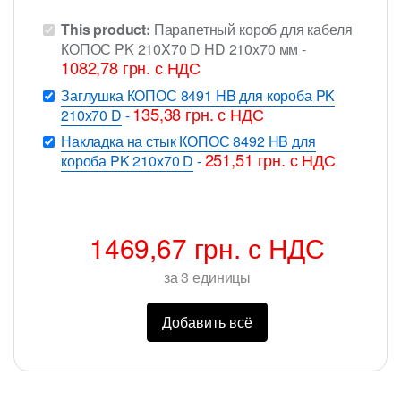
This product:
Парапетный короб для кабеля
КОПОС PK 210X70 D HD 210х70 мм
-
1082,78
грн.
с НДС
Заглушка КОПОС 8491 HB для короба PK
135,38
грн.
с НДС
210х70 D
-
Накладка на стык КОПОС 8492 HB для
251,51
грн.
с НДС
короба PK 210х70 D
-
1469,67
грн.
с НДС
за
3
единицы
Добавить всё