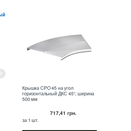
й
ый
Крышка CPO 45 на угол
горизонтальный ДКС 45°, ширина
500 мм
717,41
грн.
за 1 шт.