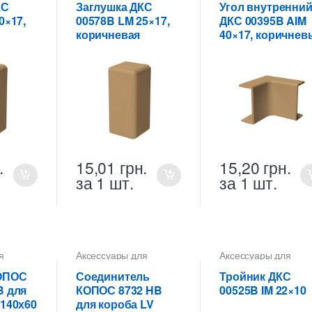
КС
Заглушка ДКС
Угол внутренни
0×17,
00578B LM 25×17,
ДКС 00395B AIM
коричневая
40×17, коричнев
.
15,01
грн.
15,20
грн.
за 1 шт.
за 1 шт.
я
Аксессуары для
Аксессуары для
коробов
коробов
ОПОС
Соединитель
Тройник ДКС
B для
КОПОС 8732 HB
00525B IM 22×10
140х60
для короба LV