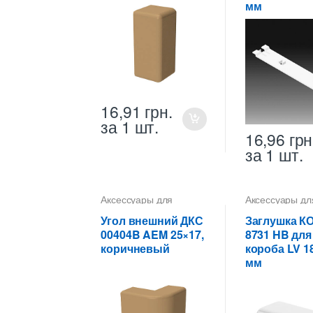
мм
16,91
грн.
за 1 шт.
16,96
грн
за 1 шт.
Аксессуары для
Аксессуары дл
коробов
коробов
Угол внешний ДКС
Заглушка К
00404B AEM 25×17,
8731 HB для
коричневый
короба LV 1
мм