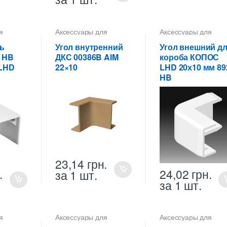
я
Аксессуары для
Аксессуары для
коробов
коробов
ь
Угол внутренний
Угол внешний д
 HB
ДКС 00386B AIM
короба КОПОС
 LHD
22×10
LHD 20х10 мм 89
HB
23,14
грн.
.
24,02
грн.
за 1 шт.
за 1 шт.
я
Аксессуары для
Аксессуары для
коробов
коробов