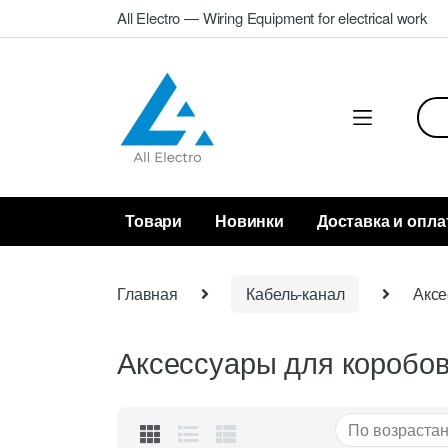
Skip
Skip
All Electro — Wiring Equipment for electrical work
to
to
navigation
content
Sea
for:
Товари
Новинки
Доставка и опла
Главная
Кабель-канал
Аксе
Аксессуары для коробо