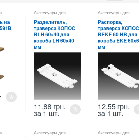
я
Аксессуары для
Аксессуары для
коробов
коробов
ь на
Разделитель,
Распорка,
0591B
траверса КОПОС
траверса КОПО
RLH 60×40 для
REKE 60 HB для
короба LH 60х40
короба EKE 60х6
мм
мм
.
11,88
грн.
12,55
грн.
за 1 шт.
за 1 шт.
я
Аксессуары для
Аксессуары для
коробов
коробов