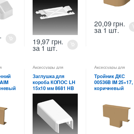
20,09
грн.
за 1 шт.
.
19,97
грн.
за 1 шт.
я
Аксессуары для
Аксессуары для
коробов
коробов
енний
Заглушка для
Тройник ДКС
 AIM
короба КОПОС LH
00536B IM 25×17,
чневый
15х10 мм 8681 HB
коричневый