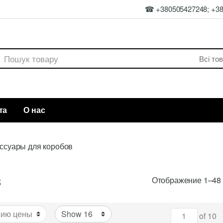
☎ +380505427248; +3
rch
та
О нас
ссуары для коробов
в
Отображение 1–48 
of 10