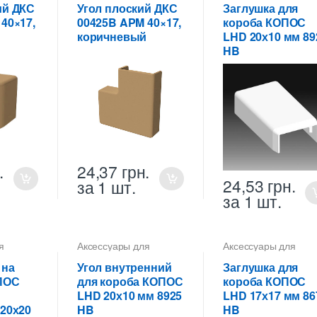
ий ДКС
Угол плоский ДКС
Заглушка для
40×17,
00425B APM 40×17,
короба КОПОС
й
коричневый
LHD 20х10 мм 89
HB
.
24,37
грн.
24,53
грн.
за 1 шт.
за 1 шт.
я
Аксессуары для
Аксессуары для
коробов
коробов
 на
Угол внутренний
Заглушка для
ПОС
для короба КОПОС
короба КОПОС
LHD 20х10 мм 8925
LHD 17х17 мм 86
20х20
HB
HB