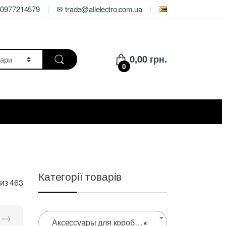
80977214579
✉ trade@allelectro.com.ua
0,00
грн.
0
Категорії товарів
Цены:
из 463
по
возрастанию
→
Аксессуары для коробов
×