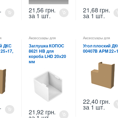
.
21,56
грн.
21,68
грн.
за 1 шт.
за 1 шт.
я
Аксессуары для
Аксессуары для
коробов
коробов
й ДКС
Заглушка КОПОС
Угол плоский ДК
25×17,
8621 HB для
00407B APM 22×
й
короба LHD 20х20
мм
22,40
грн.
.
за 1 шт.
21,92
грн.
за 1 шт.