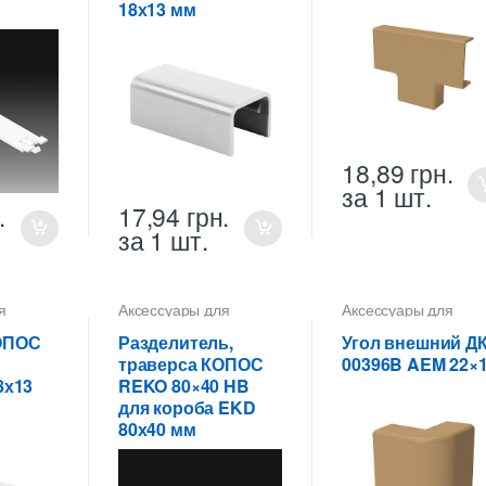
18х13 мм
18,89
грн.
за 1 шт.
.
17,94
грн.
за 1 шт.
я
Аксессуары для
Аксессуары для
коробов
коробов
ОПОС
Разделитель,
Угол внешний Д
траверса КОПОС
00396B AEM 22×
8х13
REKO 80×40 HB
для короба EKD
80х40 мм