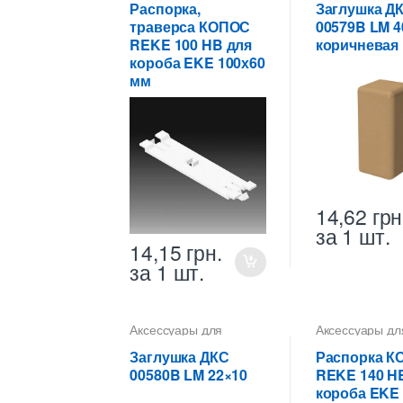
Распорка,
Заглушка Д
траверса КОПОС
00579B LM 4
REKE 100 HB для
коричневая
короба EKE 100х60
мм
14,62
грн
за 1 шт.
14,15
грн.
за 1 шт.
Аксессуары для
Аксессуары дл
коробов
коробов
Заглушка ДКС
Распорка К
00580B LM 22×10
REKE 140 H
короба EKE 