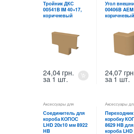
Тройник ДКС
Угол внешн
00541B IM 40×17,
00406B AEM 
коричневый
коричневы
24,04
грн.
24,07
грн
за 1 шт.
за 1 шт.
Аксессуары для
Аксессуары дл
коробов
коробов
Соединитель для
Переходник
короба КОПОС
коробку КО
LHD 20х10 мм 8922
8629 HB для
HB
короба LHD 