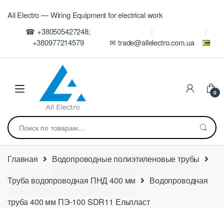
Skip
Skip
All Electro — Wiring Equipment for electrical work
to
to
navigation
content
☎ +380505427248;
+380977214579
✉ trade@allelectro.com.ua
0
Искать:
Главная
Водопроводные полиэтиленовые трубы
Труба водопроводная ПНД 400 мм
Водопроводная
труба 400 мм ПЭ-100 SDR11 Ельпласт