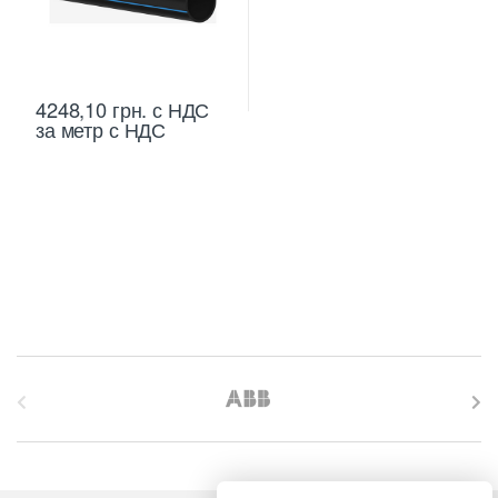
4248,10
грн.
с НДС
за метр с НДС
B
r
a