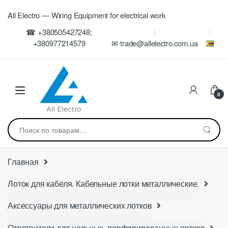
Skip
Skip
All Electro — Wiring Equipment for electrical work
to
to
navigation
content
☎ +380505427248;
+380977214579
✉ trade@allelectro.com.ua
0
Искать:
Главная
Лоток для кабеля. Кабельные лотки металлические.
Аксессуары для металлических лотков
Ответвители для цельных, перфорированных лотков