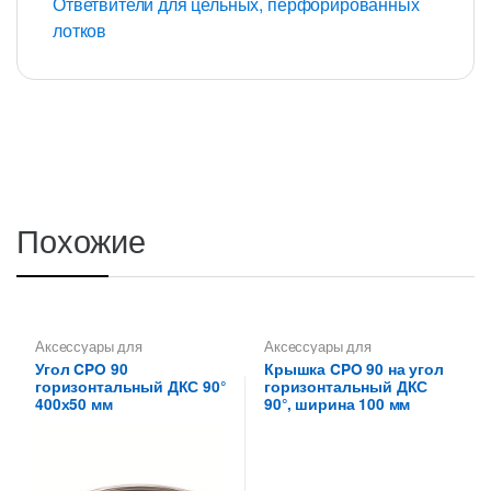
Ответвители для цельных, перфорированных
лотков
Похожие
Аксессуары для
Аксессуары для
металлических лотков
,
Углы
металлических лотков
,
Угол CPO 90
Крышка CPO 90 на угол
для цельных,
Крышки на повороты,
горизонтальный ДКС 90°
горизонтальный ДКС
перфорированных лотков
ответвители
400х50 мм
90°, ширина 100 мм