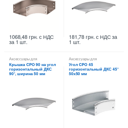
1068,48
грн.
с НДС
181,78
грн.
с НДС
за
за 1 шт.
1 шт.
Аксессуары для
Аксессуары для
металлических лотков
,
металлических лотков
,
Углы
Крышка CPO 90 на угол
Угол CPO 45
Крышки на повороты,
для цельных,
горизонтальный ДКС
горизонтальный ДКС 45°
ответвители
перфорированных лотков
90°, ширина 50 мм
50х50 мм