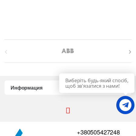
B
r
a
Виберіть будь-який спосіб,
n
щоб зв'язатися з нами!
Информация
d
s
C
+380505427248