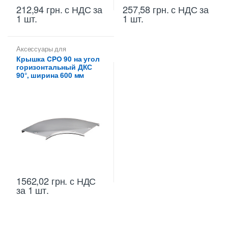
212,94
грн.
с НДС
за
257,58
грн.
с НДС
за
1 шт.
1 шт.
Аксессуары для
металлических лотков
,
Крышка CPO 90 на угол
Крышки на повороты,
горизонтальный ДКС
ответвители
90°, ширина 600 мм
1562,02
грн.
с НДС
за 1 шт.