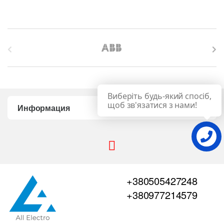
B
r
a
Виберіть будь-який спосіб,
n
щоб зв'язатися з нами!
Информация
d
s
C
+380505427248
a
+380977214579
r