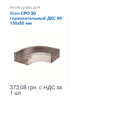
Аксессуары для
металлических лотков
,
Углы
Угол CPO 90
для цельных,
горизонтальный ДКС 90°
перфорированных лотков
150х50 мм
373,08
грн.
с НДС
за
1 шт.