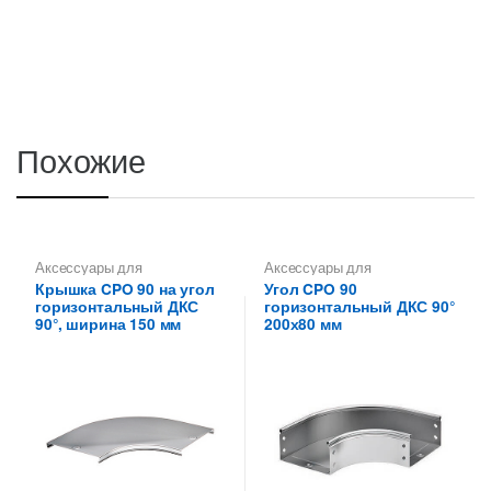
Похожие
Аксессуары для
Аксессуары для
металлических лотков
,
металлических лотков
,
Углы
Крышка CPO 90 на угол
Угол CPO 90
Крышки на повороты,
для цельных,
горизонтальный ДКС
горизонтальный ДКС 90°
ответвители
перфорированных лотков
90°, ширина 150 мм
200х80 мм