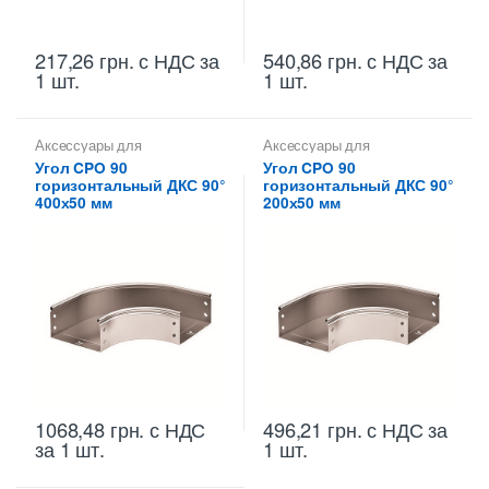
217,26
грн.
с НДС
за
540,86
грн.
с НДС
за
1 шт.
1 шт.
Аксессуары для
Аксессуары для
металлических лотков
,
Углы
металлических лотков
,
Углы
Угол CPO 90
Угол CPO 90
для цельных,
для цельных,
горизонтальный ДКС 90°
горизонтальный ДКС 90°
перфорированных лотков
перфорированных лотков
400х50 мм
200х50 мм
1068,48
грн.
с НДС
496,21
грн.
с НДС
за
за 1 шт.
1 шт.