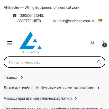
Skip
Skip
All Electro — Wiring Equipment for electrical work
to
to
navigation
content
☎ +380505427248;
+380977214579
✉ trade@allelectro.com.ua
0
Искать:
Главная
Лоток для кабеля. Кабельные лотки металлические.
Аксессуары для металлических лотков
Ответвители для цельных, перфорированных лотков