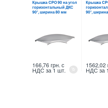
Крышки на повороты,
Крышки на по
Крышка CPO 90 на угол
Крышка CPO
ответвители
ответвители
горизонтальный ДКС
горизонта
90°, ширина 80 мм
90°, ширина
166,76
грн.
с
1562,02
НДС
за 1 шт.
НДС
за 