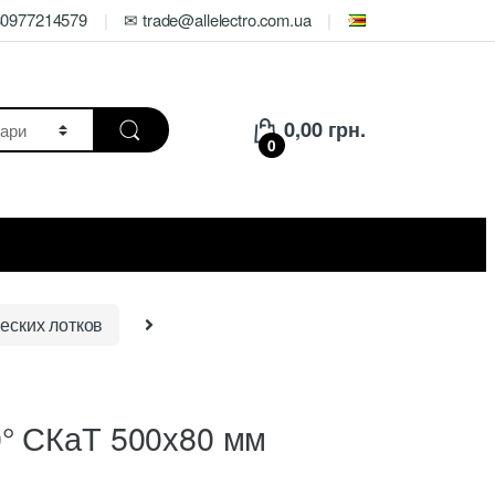
80977214579
✉ trade@allelectro.com.ua
0,00
грн.
0
еских лотков
° СКаТ 500х80 мм