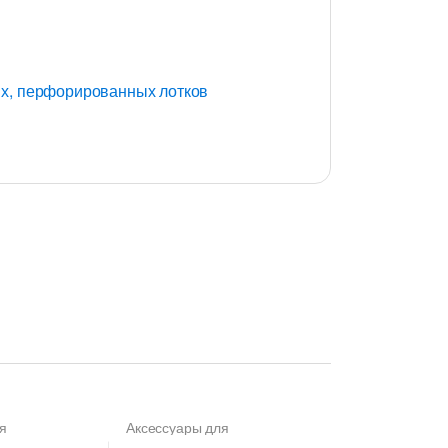
ых, перфорированных лотков
я
Аксессуары для
 лотков
,
Углы
металлических лотков
,
Углы