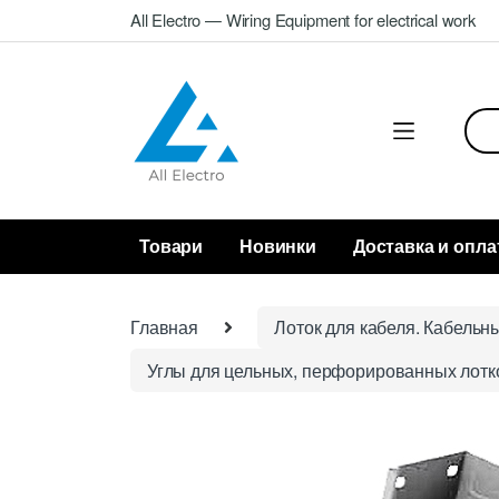
Skip
Skip
All Electro — Wiring Equipment for electrical work
to
to
navigation
content
Sea
for:
Товари
Новинки
Доставка и опла
Главная
Лоток для кабеля. Кабельн
Углы для цельных, перфорированных лотк