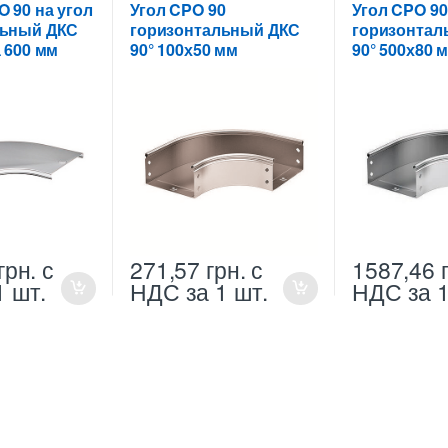
вороты,
для цельных,
для цельных,
 90 на угол
Угол CPO 90
Угол CPO 90
перфорированных лотков
перфорирован
льный ДКС
горизонтальный ДКС
горизонтал
 600 мм
90° 100х50 мм
90° 500х80 
грн.
с
271,57
грн.
с
1587,46
1 шт.
НДС
за 1 шт.
НДС
за 