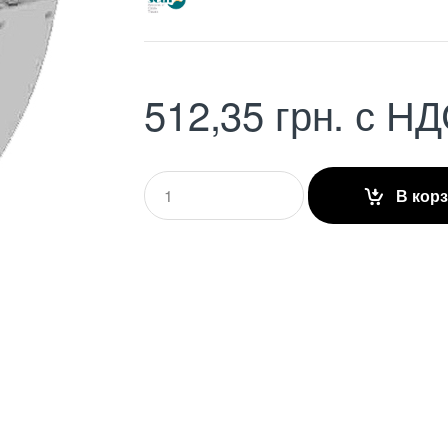
512,35
грн.
с НД
Q
В кор
u
a
n
t
i
t
y