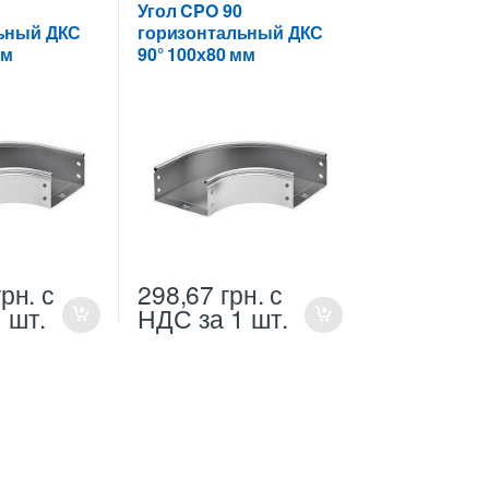
для цельных,
Угол CPO 90
ных лотков
перфорированных лотков
ьный ДКС
горизонтальный ДКС
мм
90° 100х80 мм
грн.
с
298,67
грн.
с
1 шт.
НДС
за 1 шт.