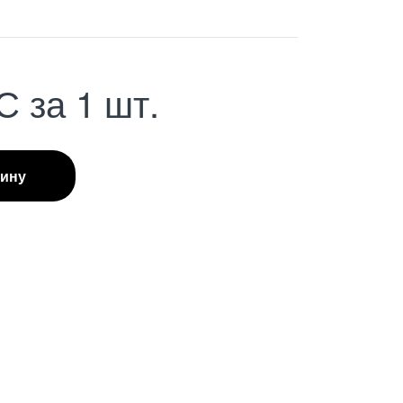
С
за 1 шт.
зину