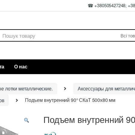
☎ +380505427248; +3
rch
та
О нас
ые лотки металлические.
Аксессуары для металлич
ов
Подъем внутренний 90° СКаТ 500х80 мм
Подъем внутренний 90