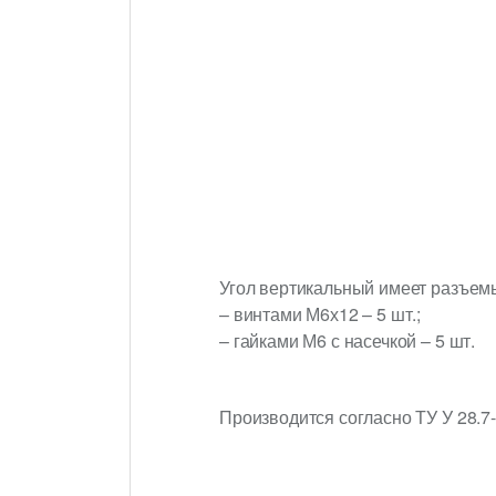
Угол вертикальный имеет разъем
– винтами М6х12 – 5 шт.;
– гайками М6 с насечкой – 5 шт.
Производится согласно ТУ У 28.7