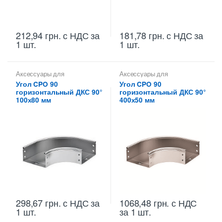
212,94
грн.
с НДС
за
181,78
грн.
с НДС
за
1 шт.
1 шт.
Аксессуары для
Аксессуары для
металлических лотков
,
Углы
металлических лотков
,
Углы
Угол CPO 90
Угол CPO 90
для цельных,
для цельных,
горизонтальный ДКС 90°
горизонтальный ДКС 90°
перфорированных лотков
перфорированных лотков
100х80 мм
400х50 мм
298,67
грн.
с НДС
за
1068,48
грн.
с НДС
1 шт.
за 1 шт.