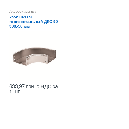
Аксессуары для
металлических лотков
,
Углы
Угол CPO 90
для цельных,
горизонтальный ДКС 90°
перфорированных лотков
300х50 мм
633,97
грн.
с НДС
за
1 шт.