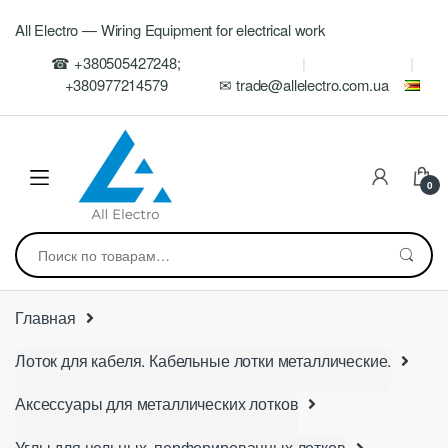
Skip
Skip
All Electro — Wiring Equipment for electrical work
to
to
navigation
content
☎ +380505427248;
+380977214579
✉ trade@allelectro.com.ua
0
Искать:
Главная
Лоток для кабеля. Кабельные лотки металлические.
Аксессуары для металлических лотков
Углы для цельных, перфорированных лотков