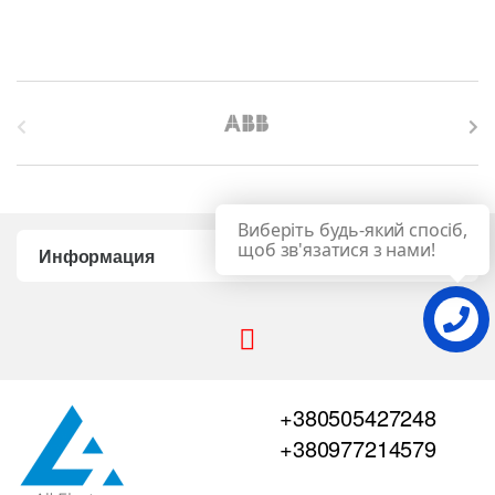
B
r
a
Виберіть будь-який спосіб,
n
щоб зв'язатися з нами!
Информация
d
s
C
+380505427248
a
+380977214579