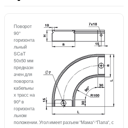
Поворот
90°
горизонта
льный
SCaT
50х50 мм
предназн
ачен для
поворота
кабельны
х трасс на
90º в
горизонта
льном
положении. Угол имеет разъем ”Мама”-”Папа”, с