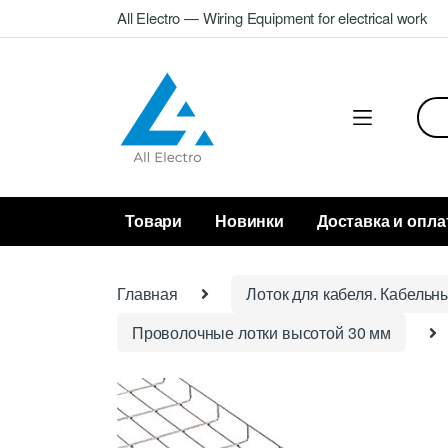
Skip
Skip
All Electro — Wiring Equipment for electrical work
to
to
navigation
content
Sea
for:
Товари
Новинки
Доставка и опла
Главная
Лоток для кабеля. Кабельн
Проволочные лотки высотой 30 мм