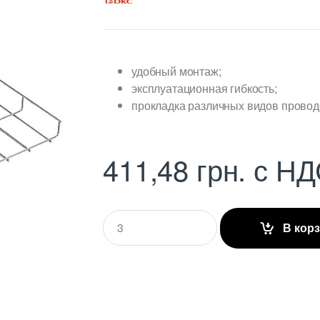
удобный монтаж;
эксплуатационная гибкость;
прокладка различных видов проводо
411,48
грн.
с НД
Q
В кор
u
a
n
t
i
t
y