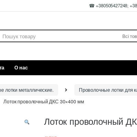
☎ +380505427248; +3
rch
та
О нас
ые лотки металлические.
Проволочные лотки для к
Лоток проволочный ДКС 30×400 мм
Лоток проволочный Д