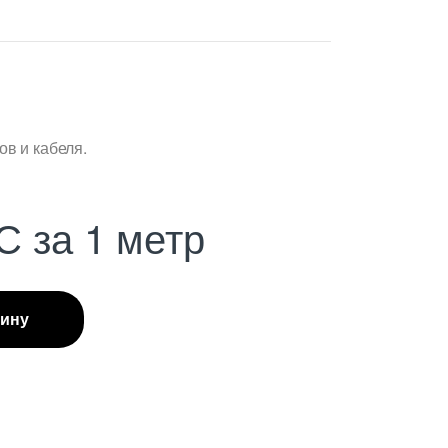
в и кабеля.
С
за 1 метр
зину