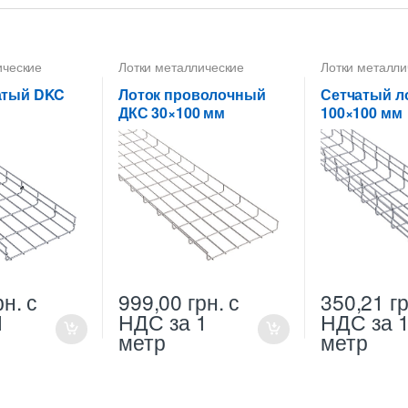
ические
Лотки металлические
Лотки металли
м
,
Лотки
высотой 30 мм
,
Лотки
высотой 100 
 ДКС
,
проволочные ДКС
,
проволочные 
атый DKC
Лоток проволочный
Сетчатый л
лотки высотой
Проволочные лотки высотой
Проволочные л
ДКС 30×100 мм
100×100 мм
очные лотки
30 мм
,
Проволочные лотки
100 мм
,
Прово
для кабеля
для кабеля
рн.
с
999,00
грн.
с
350,21
гр
1
НДС
за 1
НДС
за 
метр
метр