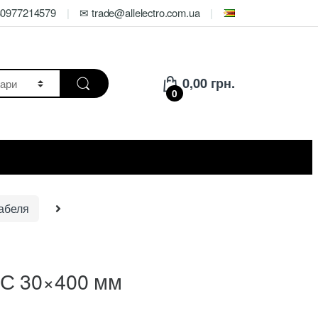
80977214579
✉ trade@allelectro.com.ua
0,00
грн.
0
абеля
КС 30×400 мм