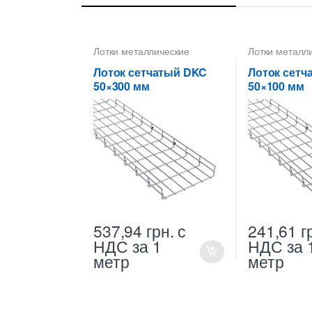
Лотки металлические
Лотки металл
высотой 50 мм
,
Лотки
высотой 50 м
проволочные ДКС
,
проволочные
Лоток сетчатый DKC
Лоток сетч
Проволочные лотки высотой
Проволочные 
50×300 мм
50×100 мм
50 мм
,
Проволочные лотки
50 мм
,
Провол
для кабеля
для кабеля
537,94
грн.
с
241,61
г
НДС
за 1
НДС
за 
метр
метр