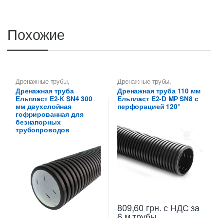
Похожие
Дренажные трубы
,
Дренажные трубы
,
Дренажные трубы 300 мм
,
Дренажные трубы 110 мм
Дренажная труба
Дренажная труба 110 мм
Трубы дренажные
Ельпласт Е2-К SN4 300
Ельпласт E2-D MP SN8 с
гофрированные
мм двухслойная
перфорацией 120°
гофрированная для
безнапорных
трубопроводов
809,60
грн.
с НДС
за
6 м трубы