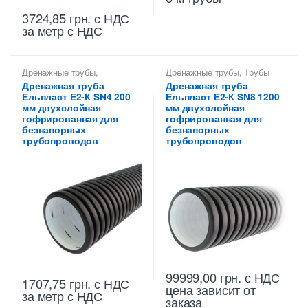
3724,85
грн.
с НДС
за метр с НДС
Дренажные трубы
,
Дренажные трубы
,
Трубы
Дренажные трубы 200 мм
,
дренажные гофрированные
Дренажная труба
Дренажная труба
Трубы дренажные
Ельпласт Е2-К SN4 200
Ельпласт Е2-К SN8 1200
гофрированные
мм двухслойная
мм двухслойная
гофрированная для
гофрированная для
безнапорных
безнапорных
трубопроводов
трубопроводов
99999,00
грн.
с НДС
1707,75
грн.
с НДС
цена зависит от
за метр с НДС
заказа