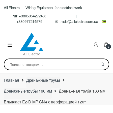
Skip
Skip
All Electro — Wiring Equipment for electrical work
to
to
navigation
content
☎ +380505427248;
+380977214579
✉ trade@allelectro.com.ua
0
Искать:
Главная
Дренажные трубы
Дренажные трубы 160 мм
Дренажная труба 160 мм
Ельпласт E2-D MP SN4 с перфорацией 120°