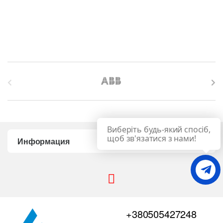
B
r
a
Виберіть будь-який спосіб,
n
щоб зв'язатися з нами!
Информация
d
s
C
+380505427248