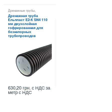
Дренажные трубы
,
Дренажные трубы 110 мм
,
Дренажная труба
Трубы дренажные
Ельпласт Е2-К SN4 110
гофрированные
мм двухслойная
гофрированная для
безнапорных
трубопроводов
630,20
грн.
с НДС
за
метр с НДС