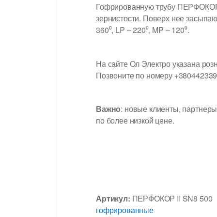
Гофрированную трубу ПЕРФОКОР I
зернистости. Поверх нее засыпаю
360⁰, LP – 220⁰, MP – 120⁰.
На сайте Ол Электро указана роз
Позвоните по номеру +3804423397
Важно
: новые клиенты, партнеры
по более низкой цене.
Артикул:
ПЕРФОКОР II SN8 500
гофрированные