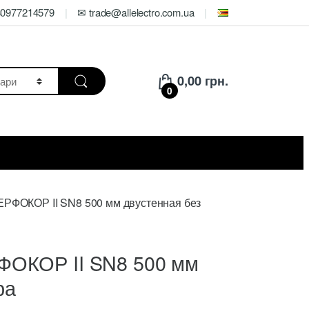
80977214579
✉ trade@allelectro.com.ua
0,00
грн.
0
ЕРФОКОР II SN8 500 мм двустенная без
ФОКОР II SN8 500 мм
ра