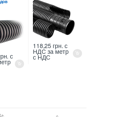
одов
118,25
грн.
с
НДС
за метр
грн.
с
с НДС
метр