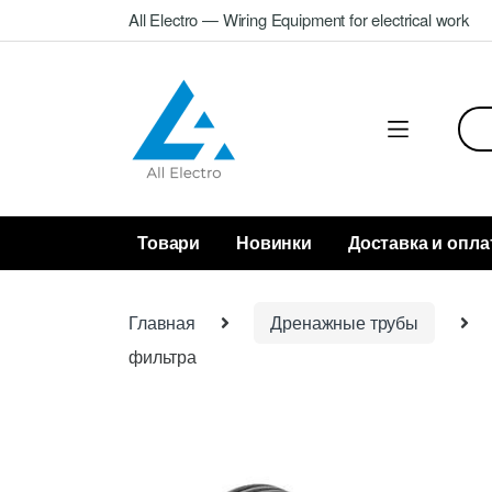
Skip
Skip
All Electro — Wiring Equipment for electrical work
to
to
navigation
content
Sea
for:
Товари
Новинки
Доставка и опла
Главная
Дренажные трубы
фильтра