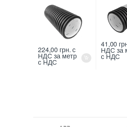
41,00
гр
224,00
грн.
с
НДС
за 
НДС
за метр
с НДС
с НДС
B