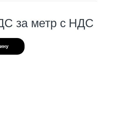
ДС
за метр с НДС
зину