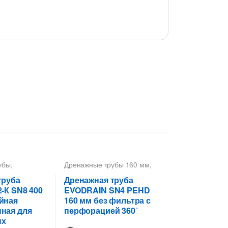
убы
,
Дренажные трубы 160 мм
,
убы 400 мм
,
Трубы дренажные
ные
гофрированные
труба
Дренажная труба
ые
-К SN8 400
EVODRAIN SN4 PEHD
йная
160 мм без фильтра с
ная для
перфорацией 360˚
ых