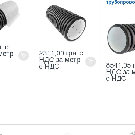
трубопров
н.
с
2311,00
грн.
с
метр
НДС
за метр
8541,05
с НДС
НДС
за 
с НДС