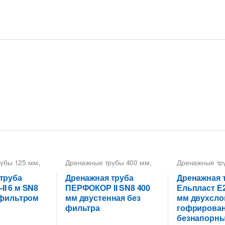
убы 125 мм
,
Дренажные трубы 400 мм
,
Дренажные тр
рованные
Дренажные трубы
Дренажные тр
КС
,
Трубы
Перфокор
,
Трубы
Трубы дренаж
труба
Дренажная труба
Дренажная 
офрированные
дренажные гофрированные
гофрированн
I 6 м SN8
ПЕРФОКОР II SN8 400
Ельпласт Е2
офильтром
мм двустенная без
мм двухсло
фильтра
гофрирован
безнапорн