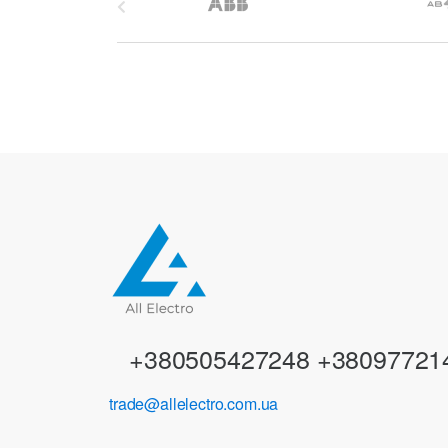
r
a
n
d
s
C
a
r
+380505427248 +38097721
o
trade@allelectro.com.ua
u