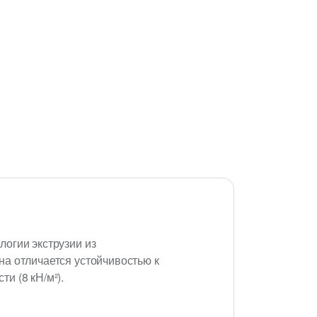
огии экструзии из
а отличается устойчивостью к
и (8 кН/м²).