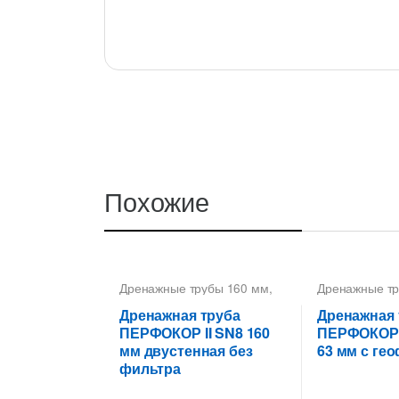
Похожие
Дренажные трубы 160 мм
,
Дренажные тр
Дренажные трубы
Трубы гофри
Перфокор
,
Трубы
дренажные Д
Дренажная труба
Дренажная 
дренажные гофрированные
дренажные г
ПЕРФОКОР II SN8 160
ПЕРФОКОР-I
мм двустенная без
63 мм с ге
фильтра