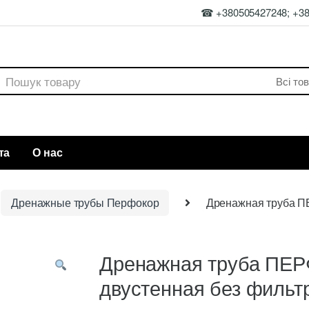
☎ +380505427248; +3
rch
та
О нас
Дренажные трубы Перфокор
Дренажная труба П
Дренажная труба ПЕР
двустенная без фильт