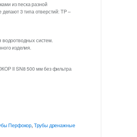
ами из песка разной
 делают 3 типа отверстий: TP –
я водоотводных систем.
ного изделия.
ОКОР II SN8 500 мм без фильтра
убы Перфокор
,
Трубы дренажные