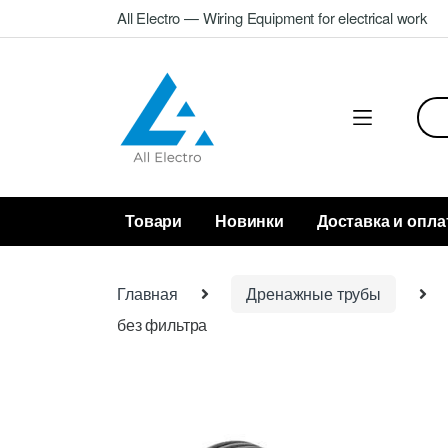
Skip
Skip
All Electro — Wiring Equipment for electrical work
to
to
navigation
content
Sea
for:
Товари
Новинки
Доставка и опла
Главная
Дренажные трубы
без фильтра