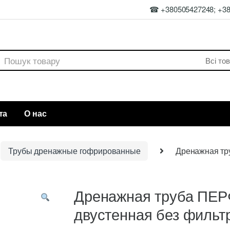
☎ +380505427248; +3
rch
та
О нас
Трубы дренажные гофрированные
Дренажная тр
Дренажная труба ПЕР
двустенная без фильт