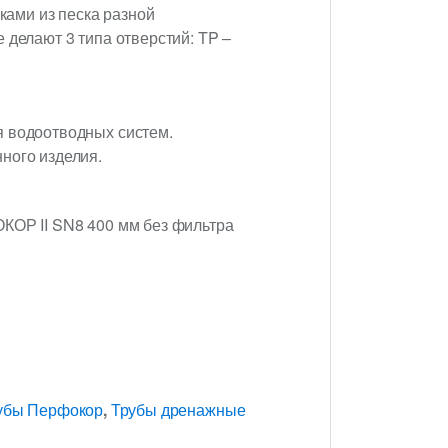
ами из песка разной
 делают 3 типа отверстий: TP –
я водоотводных систем.
ного изделия.
ОКОР II SN8 400 мм без фильтра
убы Перфокор
,
Трубы дренажные