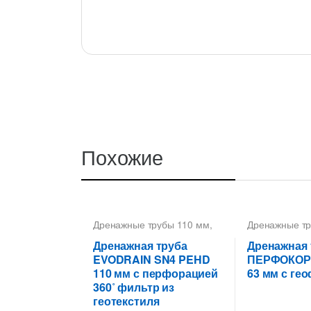
Похожие
Дренажные трубы 110 мм
,
Дренажные тр
Трубы дренажные
Трубы гофри
гофрированные
дренажные Д
Дренажная труба
Дренажная 
дренажные г
EVODRAIN SN4 PEHD
ПЕРФОКОР-I
110 мм с перфорацией
63 мм с ге
360˚ фильтр из
геотекстиля