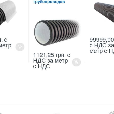
трубопроводов
н.
с
99999,0
метр
с НДС
з
метр с 
1121,25
грн.
с
НДС
за метр
с НДС