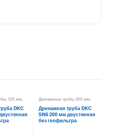
убы 125 мм
,
Дренажные трубы 200 мм
,
ованные
Трубы гофрированные
КС
,
Трубы
дренажные ДКС
,
Трубы
труба DKC
Дренажная труба DKC
фрированные
дренажные гофрированные
 двустенная
SN6 200 мм двустенная
ьтра
без геофильтра