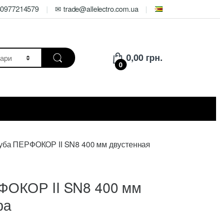
80977214579
✉ trade@allelectro.com.ua
0,00
грн.
0
уба ПЕРФОКОР II SN8 400 мм двустенная
ФОКОР II SN8 400 мм
ра