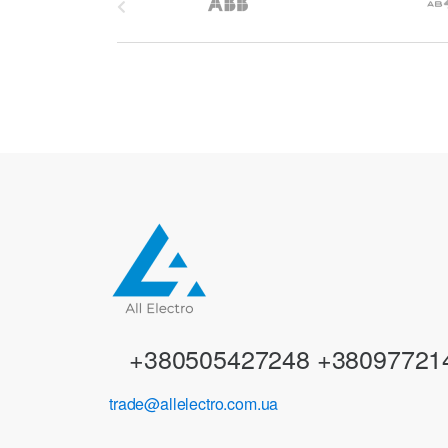
r
a
n
d
s
C
a
r
+380505427248 +38097721
o
trade@allelectro.com.ua
u