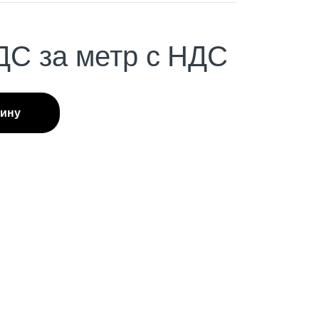
ДС
за метр с НДС
зину