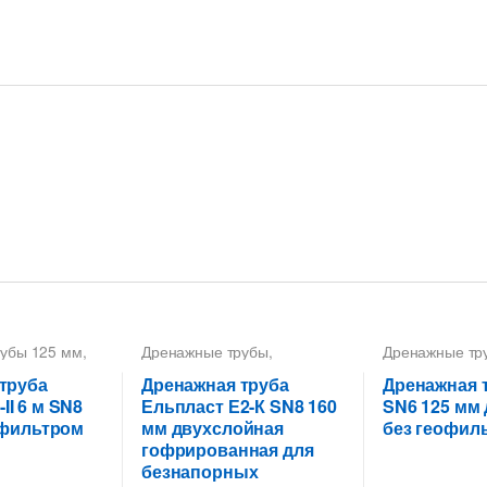
убы 125 мм
,
Дренажные трубы
,
Дренажные тр
рованные
Дренажные трубы 160 мм
,
Трубы гофрир
КС
,
Трубы
Трубы дренажные
дренажные Д
труба
Дренажная труба
Дренажная 
офрированные
гофрированные
дренажные го
I 6 м SN8
Ельпласт Е2-К SN8 160
SN6 125 мм
офильтром
мм двухслойная
без геофил
гофрированная для
безнапорных