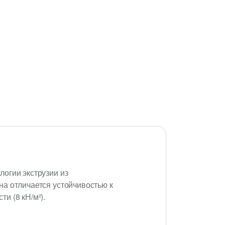
огии экструзии из
а отличается устойчивостью к
и (8 кН/м²).