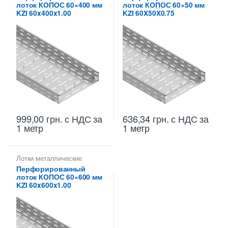
лоток КОПОС 60×400 мм
лоток КОПОС 60×50 мм
лотки
,
Перфорированные
высотой 60 мм
лотки высотой 60 мм
KZI 60x400x1.00
KZI 60X50X0.75
999,00
грн.
с НДС
за
636,34
грн.
с НДС
за
1 метр
1 метр
Лотки металлические
высотой 60 мм
,
Перфорированный
Металлические огнеупорные
лоток КОПОС 60×600 мм
лотки
,
Перфорированные
лотки высотой 60 мм
KZI 60x600x1.00