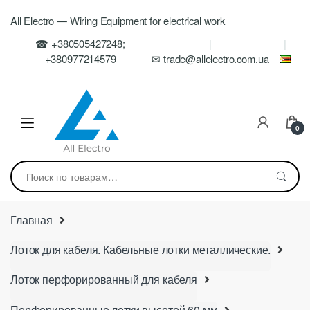
Skip
Skip
All Electro — Wiring Equipment for electrical work
to
to
navigation
content
☎ +380505427248;
+380977214579
✉ trade@allelectro.com.ua
0
Искать:
Главная
Лоток для кабеля. Кабельные лотки металлические.
Лоток перфорированный для кабеля
Перфорированные лотки высотой 60 мм