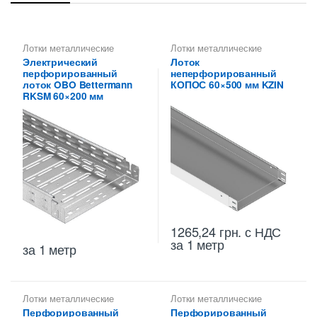
Лотки металлические
Лотки металлические
высотой 60 мм
,
высотой 60 мм
,
Электрический
Лоток
Перфорированные лотки
Металлические огнеупорные
перфорированный
неперфорированный
высотой 60 мм
лотки
,
Неперфорированные
лотки высотой 60 мм
лоток OBO Bettermann
КОПОС 60×500 мм KZIN
RKSM 60×200 мм
1265,24
грн.
с НДС
за 1 метр
за 1 метр
Лотки металлические
Лотки металлические
высотой 60 мм
,
высотой 60 мм
,
Перфорированный
Перфорированный
Металлические огнеупорные
Перфорированные лотки