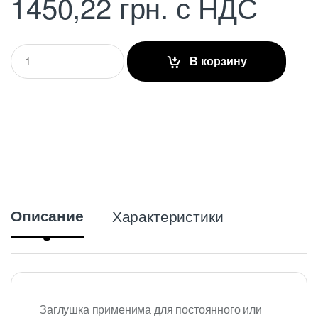
1450,22
грн.
с НДС
Q
В корзину
u
a
n
t
i
t
y
Описание
Характеристики
Заглушка применима для постоянного или