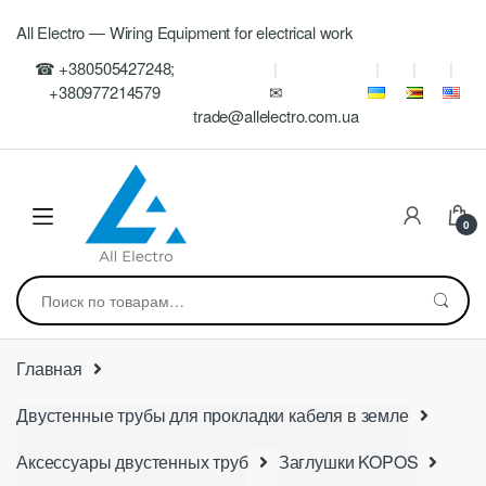
Skip
Skip
All Electro — Wiring Equipment for electrical work
to
to
navigation
content
☎ +380505427248;
+380977214579
✉
trade@allelectro.com.ua
0
Искать:
Главная
Двустенные трубы для прокладки кабеля в земле
Аксессуары двустенных труб
Заглушки KOPOS