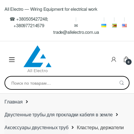
Skip
Skip
All Electro — Wiring Equipment for electrical work
to
to
navigation
content
☎ +380505427248;
+380977214579
✉
trade@allelectro.com.ua
0
Искать:
Главная
Двустенные трубы для прокладки кабеля в земле
Аксессуары двустенных труб
Кластеры, держатели