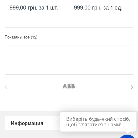
999,00
грн.
за 1 шт.
999,00
грн.
за 1 ед.
Цены:
Показаны все (12)
по
возрастанию
B
r
a
Виберіть будь-який спосіб,
n
Информация
щоб зв'язатися з нами!
d