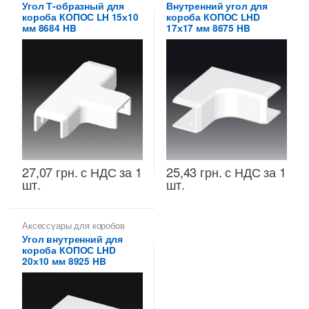
Угол Т-образный для
Внутренний угол для
короба КОПОС LH 15х10
короба КОПОС LHD
мм 8684 HB
17х17 мм 8675 HB
27,07
грн.
с НДС
за 1
25,43
грн.
с НДС
за 1
шт.
шт.
Аксессуары для коробов
Угол внутренний для
короба КОПОС LHD
20х10 мм 8925 HB