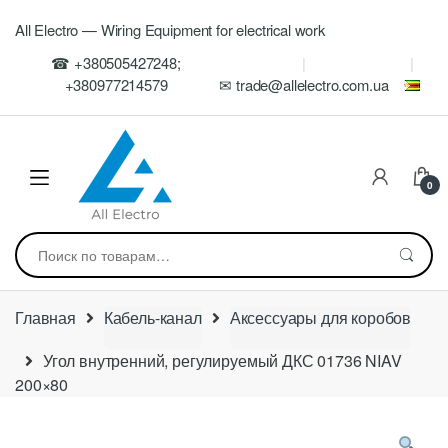
Skip
Skip
All Electro — Wiring Equipment for electrical work
to
to
navigation
content
☎ +380505427248;
+380977214579
✉ trade@allelectro.com.ua
0
Искать:
Главная
Кабель-канал
Аксессуары для коробов
Угол внутренний, регулируемый ДКС 01736 NIAV
200×80