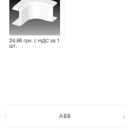
24,86
грн.
с НДС
за 1
шт.
B
r