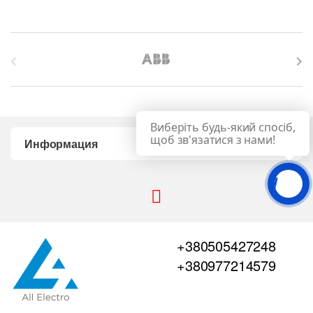
B
r
a
Виберіть будь-який спосіб,
n
щоб зв'язатися з нами!
Информация
d
Связь
s
C
+380505427248
a
+380977214579
r