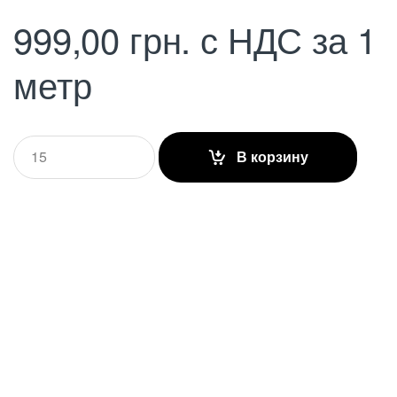
999,00
грн.
с НДС
за 1
метр
Q
В корзину
u
a
n
t
i
t
y