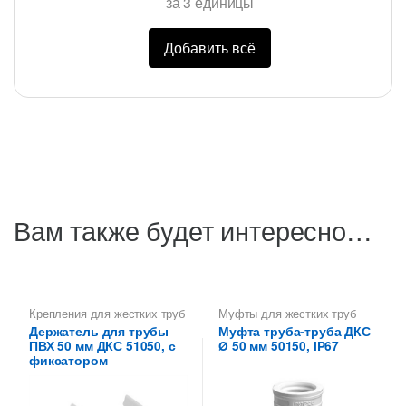
за
3
единицы
Добавить всё
Вам также будет интересно…
Крепления для жестких труб
Муфты для жестких труб
ПВХ
ПВХ
Держатель для трубы
Муфта труба-труба ДКС
ПВХ 50 мм ДКС 51050, с
Ø 50 мм 50150, IP67
фиксатором