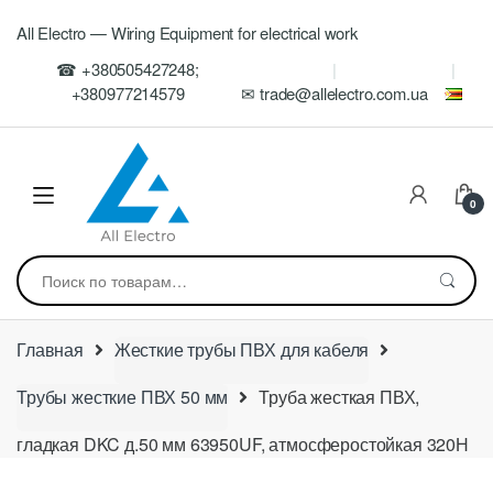
Skip
Skip
All Electro — Wiring Equipment for electrical work
to
to
navigation
content
☎ +380505427248;
+380977214579
✉ trade@allelectro.com.ua
0
Искать:
Главная
Жесткие трубы ПВХ для кабеля
Трубы жесткие ПВХ 50 мм
Труба жесткая ПВХ,
гладкая DKC д.50 мм 63950UF, атмосферостойкая 320Н