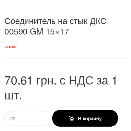
Соединитель на стык ДКС
00590 GM 15×17
70,61
грн.
с НДС
за 1
шт.
Q
В корзину
u
a