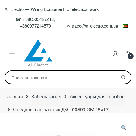
Skip
Skip
All Electro — Wiring Equipment for electrical work
to
to
navigation
content
☎ +380505427248;
+380977214579
✉ trade@allelectro.com.ua
0
Искать:
Главная
Кабель-канал
Аксессуары для коробов
Соединитель на стык ДКС 00590 GM 15×17