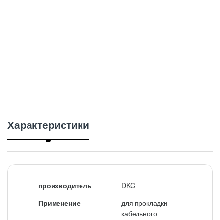
n
t
i
t
y
Характеристики
производитель
DKC
Применение
для прокладки
кабельного