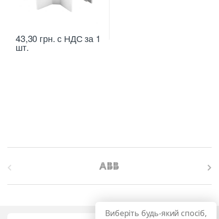
43,30
грн.
с НДС
за 1
шт.
B
r
a
Виберіть будь-який спосіб,