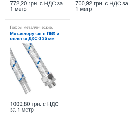
772,20
грн.
с НДС
за
700,92
грн.
с НДС
за
1 метр
1 метр
Гофры металлические
,
Металлорукава 35 мм
,
Металлорукав в ПВХ и
Металлорукава для защиты
оплетке ДКС d 35 мм
кабеля
,
Металлорукава
оцинкованные
1009,80
грн.
с НДС
за 1 метр