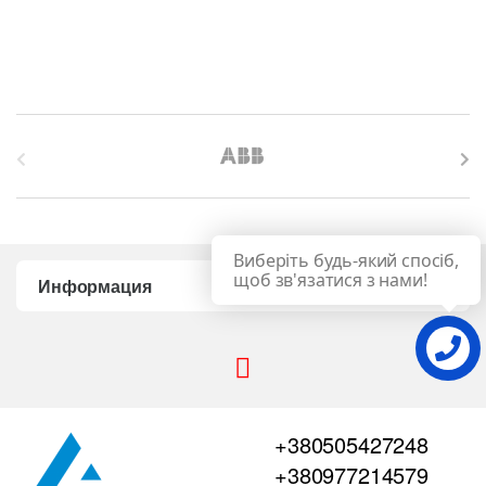
B
r
a
Виберіть будь-який спосіб,
n
щоб зв'язатися з нами!
Информация
d
s
C
+380505427248
a
+380977214579