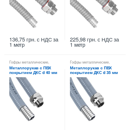
136,75
грн.
с НДС
за
225,98
грн.
с НДС
за
1 метр
1 метр
Гофры металлические
,
Гофры металлические
,
Металлорукава 40 мм
,
Металлорукава 35 мм
,
Металлорукав с ПВХ
Металлорукав с ПВХ
Металлорукава для защиты
Металлорукава для защиты
покрытием ДКС d 40 мм
покрытием ДКС d 35 мм
кабеля
,
Металлорукава
кабеля
,
Металлорукава
оцинкованные
оцинкованные