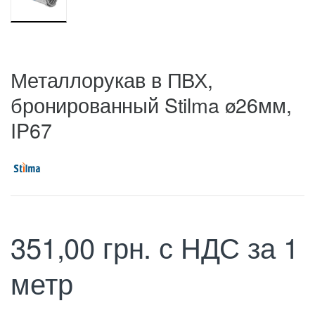
Металлорукав в ПВХ,
бронированный Stilma ø26мм,
IP67
351,00
грн.
с НДС
за 1
метр