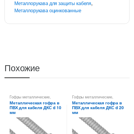
Металлорукава для защиты кабеля
,
Металлорукава оцинкованные
Похожие
Гофры металлические
,
Гофры металлические
,
Металлорукава 10 мм
,
Металлорукава 20 мм
,
Металлическая гофра в
Металлическая гофра в
Металлорукава для защиты
Металлорукава для защиты
ПВХ для кабеля ДКС d 10
ПВХ для кабеля ДКС d 20
кабеля
,
Металлорукава
кабеля
,
Металлорукава
оцинкованные
оцинкованные
мм
мм