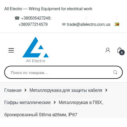
Skip
Skip
All Electro — Wiring Equipment for electrical work
to
to
navigation
content
☎ +380505427248;
+380977214579
✉ trade@allelectro.com.ua
0
Искать:
Главная
Металлорукава для защиты кабеля
Гофры металлические
Металлорукав в ПВХ,
бронированный Stilma ø26мм, IP67