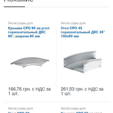
Аксессуары для
Аксессуары для
металлических лотков
,
металлических лотков
,
Углы
Крышка CPO 90 на угол
Угол CPO 45
Крышки на повороты,
для цельных,
горизонтальный ДКС
горизонтальный ДКС 45°
ответвители
перфорированных лотков
90°, ширина 80 мм
100х50 мм
166,76
грн.
с НДС
за
261,53
грн.
с НДС
за
1 шт.
1 шт.
Аксессуары для
Аксессуары для
металлических лотков
,
Углы
металлических лотков
,