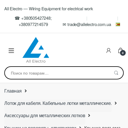
Skip
Skip
All Electro — Wiring Equipment for electrical work
to
to
navigation
content
☎ +380505427248;
+380977214579
✉ trade@allelectro.com.ua
0
Искать:
Главная
Лоток для кабеля. Кабельные лотки металлические.
Аксессуары для металлических лотков
Крышки на повороты, ответвители
Крышка подъема