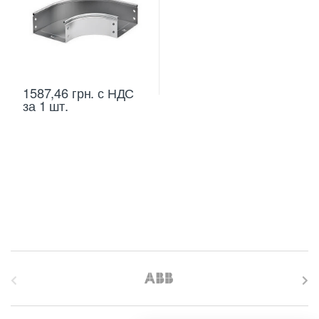
1587,46
грн.
с НДС
за 1 шт.
B
r