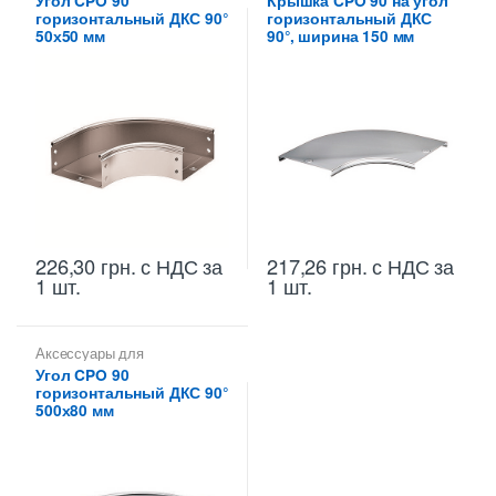
Угол CPO 90
Крышка CPO 90 на угол
для цельных,
Крышки на повороты,
горизонтальный ДКС 90°
горизонтальный ДКС
перфорированных лотков
ответвители
50х50 мм
90°, ширина 150 мм
226,30
грн.
с НДС
за
217,26
грн.
с НДС
за
1 шт.
1 шт.
Аксессуары для
металлических лотков
,
Углы
Угол CPO 90
для цельных,
горизонтальный ДКС 90°
перфорированных лотков
500х80 мм