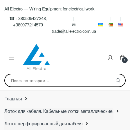
Skip
Skip
All Electro — Wiring Equipment for electrical work
to
to
navigation
content
☎ +380505427248;
+380977214579
✉
trade@allelectro.com.ua
0
Искать:
Главная
Лоток для кабеля. Кабельные лотки металлические.
Лоток перфорированный для кабеля