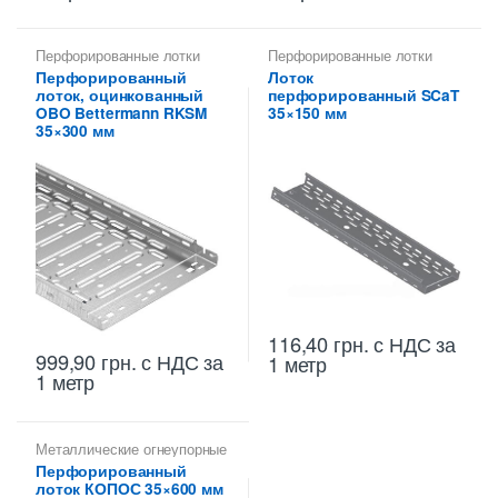
Перфорированные лотки
Перфорированные лотки
высотой 35 мм
высотой 35 мм
Перфорированный
Лоток
лоток, оцинкованный
перфорированный SCaT
OBO Bettermann RKSM
35×150 мм
35×300 мм
116,40
грн.
с НДС
за
999,90
грн.
с НДС
за
1 метр
1 метр
Металлические огнеупорные
лотки
,
Перфорированные
Перфорированный
лотки высотой 35 мм
лоток КОПОС 35×600 мм