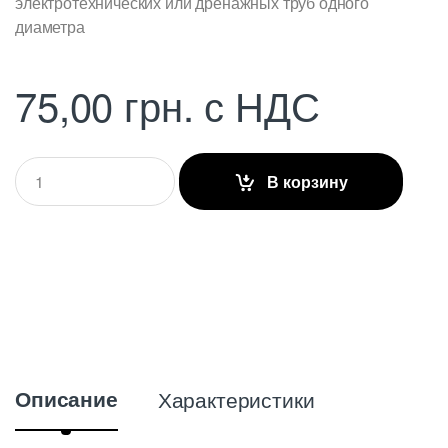
электротехнических или дренажных труб одного
диаметра
75,00
грн.
с НДС
Q
В корзину
u
a
n
t
i
t
y
Описание
Характеристики