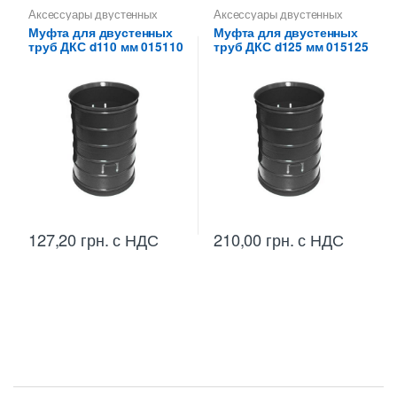
Аксессуары двустенных
Аксессуары двустенных
труб
,
Муфты
труб
,
Муфты
Муфта для двустенных
Муфта для двустенных
соединительные ДКС
соединительные ДКС
труб ДКС d110 мм 015110
труб ДКС d125 мм 015125
127,20
грн.
с НДС
210,00
грн.
с НДС