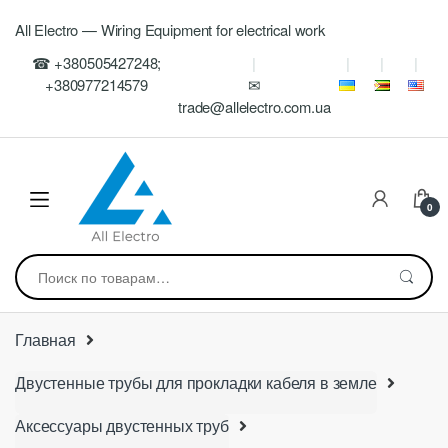
Skip
Skip
All Electro — Wiring Equipment for electrical work
to
to
navigation
content
☎ +380505427248;
+380977214579
✉
trade@allelectro.com.ua
0
Искать:
Главная
Двустенные трубы для прокладки кабеля в земле
Аксессуары двустенных труб