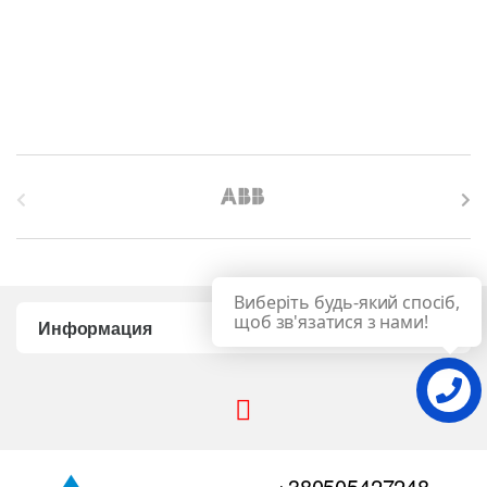
B
r
a
Виберіть будь-який спосіб,
n
щоб зв'язатися з нами!
Информация
d
s
C
+380505427248