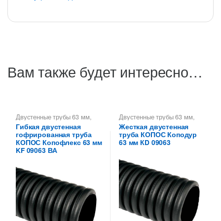
Вам также будет интересно…
Двустенные трубы 63 мм
,
Двустенные трубы 63 мм
,
Двустенные трубы KOPOS -
Двустенные трубы KOPOS -
Гибкая двустенная
Жесткая двустенная
Копофлекс, Коподур
,
Копофлекс, Коподур
,
Трубы
гофрированная труба
труба КОПОС Коподур
Копофлекс КОПОС гибкие,
Коподур КОПОС жесткие
двустенные трубы
двустенные
КОПОС Копофлекс 63 мм
63 мм КD 09063
KF 09063 ВА