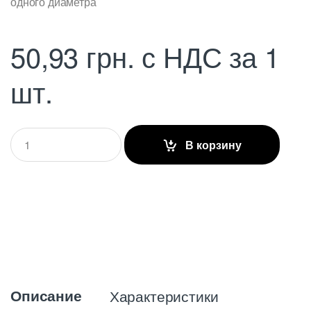
одного диаметра
50,93
грн.
с НДС
за 1
шт.
Q
В корзину
u
a
n
t
i
t
y
Описание
Характеристики