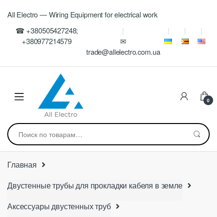
Skip
Skip
All Electro — Wiring Equipment for electrical work
to
to
navigation
content
☎ +380505427248;
+380977214579
✉
trade@allelectro.com.ua
0
Искать:
Главная
Двустенные трубы для прокладки кабеля в земле
Аксессуары двустенных труб