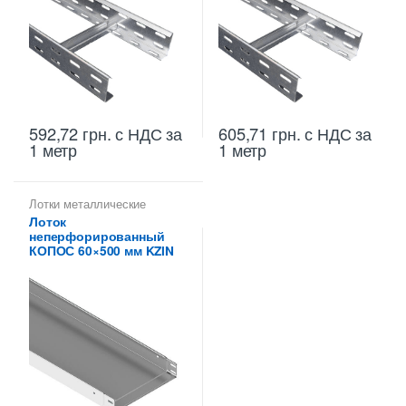
592,72
грн.
с НДС
за
605,71
грн.
с НДС
за
1 метр
1 метр
Лотки металлические
высотой 60 мм
,
Лоток
Металлические огнеупорные
неперфорированный
лотки
,
Неперфорированные
лотки высотой 60 мм
КОПОС 60×500 мм KZIN