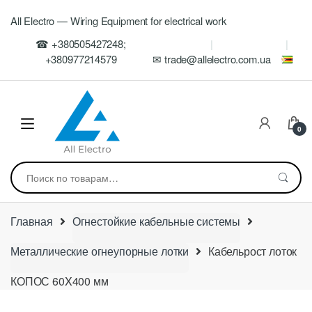
Skip
Skip
All Electro — Wiring Equipment for electrical work
to
to
navigation
content
☎ +380505427248;
+380977214579
✉ trade@allelectro.com.ua
0
Искать:
Главная
Огнестойкие кабельные системы
Металлические огнеупорные лотки
Кабельрост лоток
КОПОС 60X400 мм