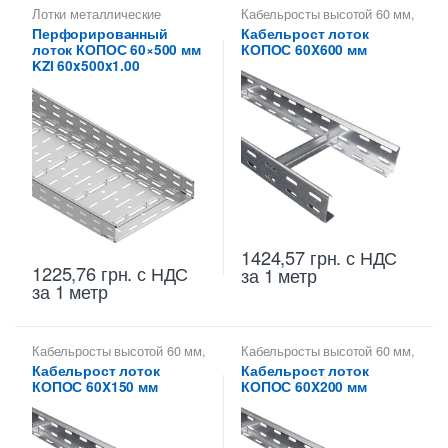
Лотки металлические
Кабельросты высотой 60 мм
,
высотой 60 мм
,
Лотки металлические
Перфорированный
Кабельрост лоток
Металлические огнеупорные
высотой 60 мм
,
лоток КОПОС 60×500 мм
КОПОС 60X600 мм
лотки
,
Перфорированные
Металлические огнеупорные
лотки высотой 60 мм
лотки
KZI 60x500x1.00
1424,57
грн.
с НДС
1225,76
грн.
с НДС
за 1 метр
за 1 метр
Кабельросты высотой 60 мм
,
Кабельросты высотой 60 мм
,
Лотки металлические
Лотки металлические
Кабельрост лоток
Кабельрост лоток
высотой 60 мм
,
высотой 60 мм
,
КОПОС 60X150 мм
КОПОС 60X200 мм
Металлические огнеупорные
Металлические огнеупорные
лотки
лотки