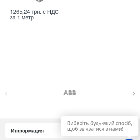
1265,24
грн.
с НДС
за 1 метр
B
r
a
Виберіть будь-який спосіб,
n
щоб зв'язатися з нами!
Информация