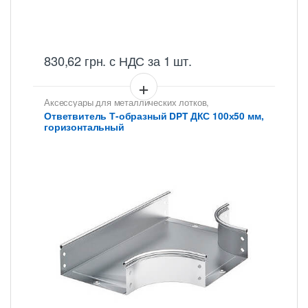
830,62
грн.
с НДС
за 1 шт.
Аксессуары для металлических лотков
,
Ответвители для цельных, перфорированных лотков
Ответвитель Т-образный DPT ДКС 100х50 мм,
горизонтальный