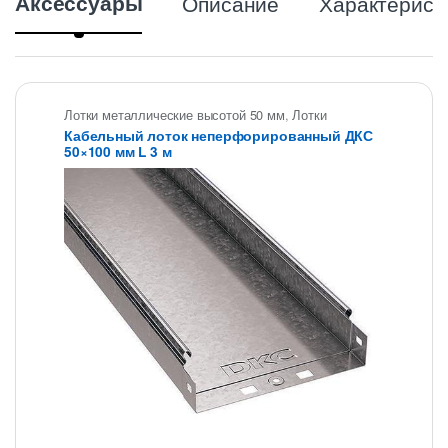
Аксессуары
Описание
Характерист
Лотки металлические высотой 50 мм
,
Лотки
неперфорированные ДКС
,
Металлические
Кабельный лоток неперфорированный ДКС
огнеупорные лотки
,
Неперфорированные лотки
50×100 мм L 3 м
высотой 50 мм