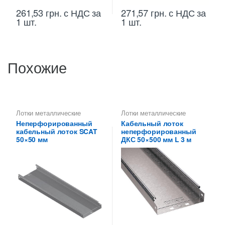
261,53
грн.
с НДС
за
271,57
грн.
с НДС
за
1 шт.
1 шт.
Похожие
Лотки металлические
Лотки металлические
высотой 50 мм
,
высотой 50 мм
,
Лотки
Неперфорированный
Кабельный лоток
Неперфорированные лотки
неперфорированные ДКС
,
кабельный лоток SCAT
неперфорированный
высотой 50 мм
Металлические огнеупорные
лотки
,
Неперфорированные
50×50 мм
ДКС 50×500 мм L 3 м
лотки высотой 50 мм