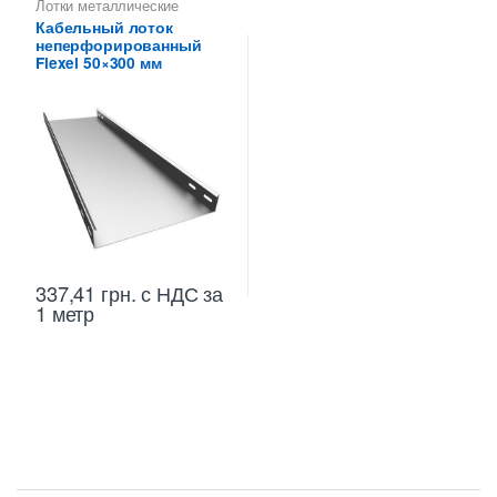
Лотки металлические
высотой 50 мм
,
Кабельный лоток
Неперфорированные лотки
неперфорированный
высотой 50 мм
Flexel 50×300 мм
337,41
грн.
с НДС
за
1 метр