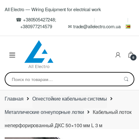
Skip
Skip
All Electro — Wiring Equipment for electrical work
to
to
navigation
content
☎ +380505427248;
+380977214579
✉ trade@allelectro.com.ua
0
Искать:
Главная
Огнестойкие кабельные системы
Металлические огнеупорные лотки
Кабельный лоток
неперфорированный ДКС 50×100 мм L 3 м