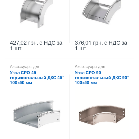
427,02
грн.
с НДС
за
376,01
грн.
с НДС
за
1 шт.
1 шт.
Аксессуары для
Аксессуары для
металлических лотков
,
Углы
металлических лотков
,
Углы
Угол CPO 45
Угол CPO 90
для цельных,
для цельных,
горизонтальный ДКС 45°
горизонтальный ДКС 90°
перфорированных лотков
перфорированных лотков
100х50 мм
100х50 мм