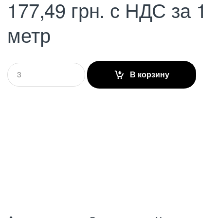
177,49
грн.
с НДС
за 1
метр
Q
В корзину
u
a
n
t
i
t
y