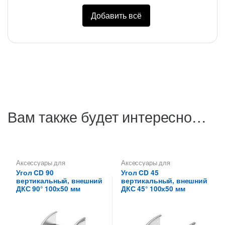
Добавить всё
Вам также будет интересно…
Аксессуары для
Аксессуары для
металлических лотков
,
Углы
металлических лотков
,
Углы
Угол CD 90
Угол CD 45
для цельных,
для цельных,
вертикальный, внешний
вертикальный, внешний
перфорированных лотков
перфорированных лотков
ДКС 90° 100х50 мм
ДКС 45° 100х50 мм