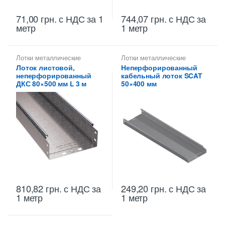
71,00
грн.
с НДС
за 1
744,07
грн.
с НДС
за
метр
1 метр
Лотки металлические
Лотки металлические
высотой 80 мм
,
Лотки
высотой 50 мм
,
Лоток листовой,
Неперфорированный
неперфорированные ДКС
,
Неперфорированные лотки
неперфорированный
кабельный лоток SCAT
Металлические огнеупорные
высотой 50 мм
лотки
,
Неперфорированные
ДКС 80×500 мм L 3 м
50×400 мм
лотки высотой 80 мм
810,82
грн.
с НДС
за
249,20
грн.
с НДС
за
1 метр
1 метр