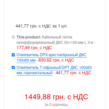
441,77
грн.
с НДС
за 1 шт.
This product:
Кабельный лоток
неперфорированный ДКС 50×100 мм L 3 м
-
177,49
грн.
с НДС
Ответвитель DPX крестообразный ДКС
830,62
грн.
с НДС
100х50 мм
-
Ответвитель Т-образный DPT ДКС 100х50
441,77
грн.
с НДС
мм, горизонтальный
-
1449,88
грн.
с НДС
за
3
единицы