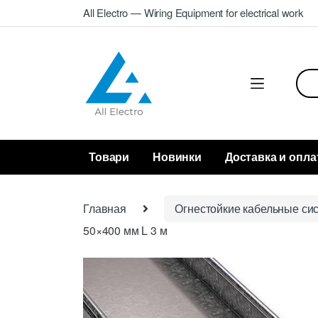
Skip
Skip
All Electro — Wiring Equipment for electrical work
to
to
navigation
content
Sea
for:
Товари
Новинки
Доставка и опла
Главная
Огнестойкие кабельные си
50×400 мм L 3 м