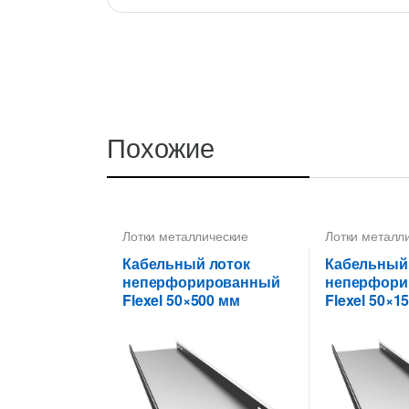
Похожие
Лотки металлические
Лотки металл
высотой 50 мм
,
высотой 50 м
Неперфорированные лотки
Неперфориро
Кабельный лоток
Кабельный
высотой 50 мм
высотой 50 м
неперфорированный
неперфори
Flexel 50×500 мм
Flexel 50×1