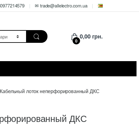
80977214579
✉ trade@allelectro.com.ua
0,00
грн.
0
Кабельный лоток неперфорированный ДКС
ерфорированный ДКС