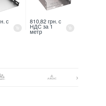
н.
с
810,82
грн.
с
1
НДС
за 1
метр