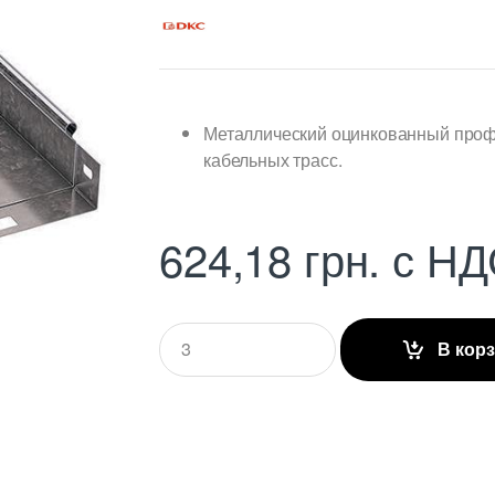
Металлический оцинкованный профи
кабельных трасс.
624,18
грн.
с НД
Q
В кор
u
a
n
t
i
t
y