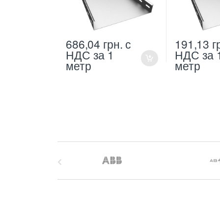
686,04
грн.
с
191,13
г
НДС
за 1
НДС
за 
метр
метр
B
r
a
n