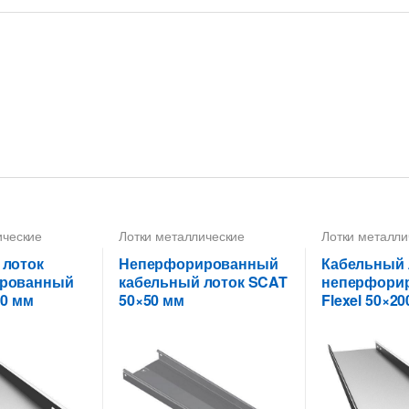
ические
Лотки металлические
Лотки металли
м
,
высотой 50 мм
,
высотой 50 м
ванные лотки
Неперфорированные лотки
Неперфориров
 лоток
Неперфорированный
Кабельный 
м
высотой 50 мм
высотой 50 м
рованный
кабельный лоток SCAT
неперфори
50 мм
50×50 мм
Flexel 50×2