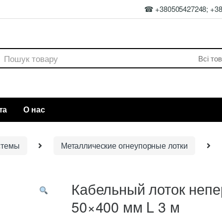
☎ +380505427248; +3
rch
та
О нас
стемы
Металлические огнеупорные лотки
Кабельный лоток неп
50×400 мм L 3 м