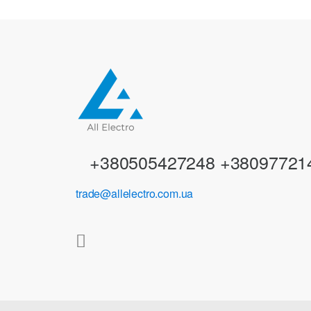
d
s
C
a
r
+380505427248 +38097721
o
trade@allelectro.com.ua
u
s
e
l