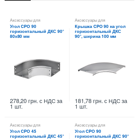
Аксессуары для
Аксессуары для
металлических лотков
,
Углы
металлических лотков
,
Угол CPO 90
Крышка CPO 90 на угол
для цельных,
Крышки на повороты,
горизонтальный ДКС 90°
горизонтальный ДКС
перфорированных лотков
ответвители
80х80 мм
90°, ширина 100 мм
278,20
грн.
с НДС
за
181,78
грн.
с НДС
за
1 шт.
1 шт.
Аксессуары для
Аксессуары для
металлических лотков
,
Углы
металлических лотков
,
Углы
Угол CPO 45
Угол CPO 90
для цельных,
для цельных,
горизонтальный ДКС 45°
горизонтальный ДКС 90°
перфорированных лотков
перфорированных лотков