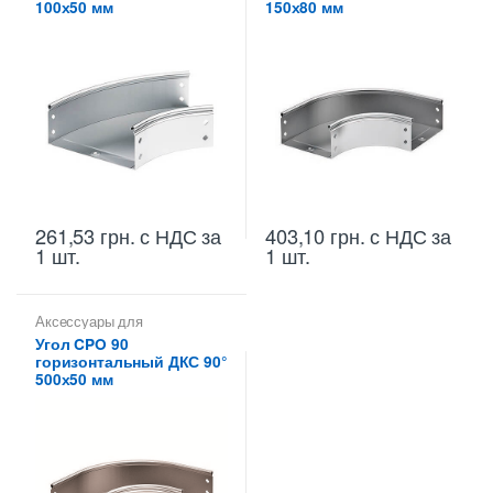
100х50 мм
150х80 мм
261,53
грн.
с НДС
за
403,10
грн.
с НДС
за
1 шт.
1 шт.
Аксессуары для
металлических лотков
,
Углы
Угол CPO 90
для цельных,
горизонтальный ДКС 90°
перфорированных лотков
500х50 мм