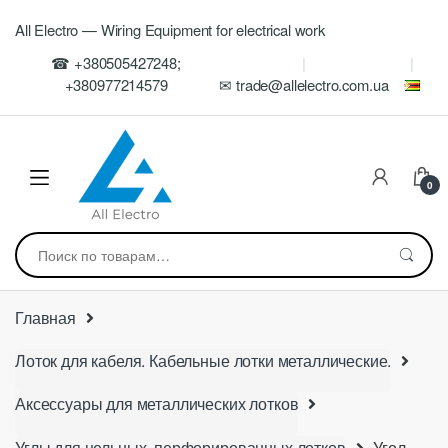
Skip
Skip
All Electro — Wiring Equipment for electrical work
to
to
navigation
content
☎ +380505427248;
+380977214579
✉ trade@allelectro.com.ua
0
Искать:
Главная
Лоток для кабеля. Кабельные лотки металлические.
Аксессуары для металлических лотков
Углы для цельных, перфорированных лотков
Угол