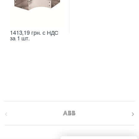
1413,19
грн.
с НДС
за 1 шт.
B
r
a