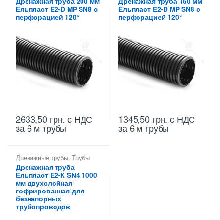
Дренажная труба 200 мм
Дренажная труба 160 мм
Ельпласт E2-D MP SN8 с
Ельпласт E2-D MP SN8 с
перфорацией 120°
перфорацией 120°
2633,50
грн.
с НДС
1345,50
грн.
с НДС
за 6 м трубы
за 6 м трубы
Дренажные трубы
,
Трубы
дренажные гофрированные
Дренажная труба
Ельпласт Е2-К SN4 1000
мм двухслойная
гофрированная для
безнапорных
трубопроводов