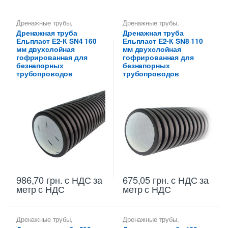
Дренажные трубы
,
Дренажные трубы
,
Дренажные трубы 160 мм
,
Дренажные трубы 110 мм
,
Дренажная труба
Дренажная труба
Трубы дренажные
Трубы дренажные
Ельпласт Е2-К SN4 160
Ельпласт Е2-К SN8 110
гофрированные
гофрированные
мм двухслойная
мм двухслойная
гофрированная для
гофрированная для
безнапорных
безнапорных
трубопроводов
трубопроводов
986,70
грн.
с НДС
за
675,05
грн.
с НДС
за
метр с НДС
метр с НДС
Дренажные трубы
,
Дренажные трубы
,
Дренажные трубы 200 мм
Дренажные трубы 160 мм