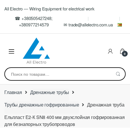
Skip
Skip
All Electro — Wiring Equipment for electrical work
to
to
navigation
content
☎ +380505427248;
+380977214579
✉ trade@allelectro.com.ua
0
Искать:
Главная
Дренажные трубы
Трубы дренажные гофрированные
Дренажная труба
Ельпласт Е2-К SN8 400 мм двухслойная гофрированная
для безнапорных трубопроводов