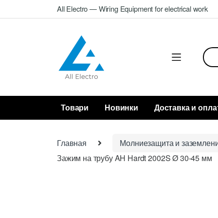
Skip
Skip
All Electro — Wiring Equipment for electrical work
to
to
navigation
content
Sea
for:
Товари
Новинки
Доставка и опла
Главная
Молниезащита и заземлен
Зажим на трубу AH Hardt 2002S Ø 30-45 мм