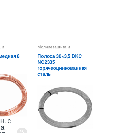
 и
Молниезащита и
роводники
,
заземление
,
Полоса
,
а 8 мм
Полоса 30X3,5
,
Проводники
медная 8
Полоса 30×3,5 DKC
t
NC2335
горячеоцинкованная
сталь
н.
с
на