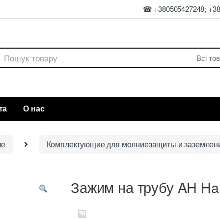
☎ +380505427248; +3
rch
та
О нас
ие
Комплектующие для молниезащиты и заземлен
Зажим на трубу AH Ha