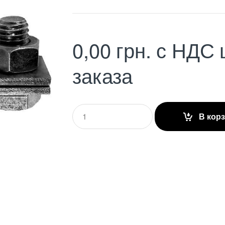
0,00
грн.
с НДС
заказа
Q
В кор
u
a
n
t
i
t
y