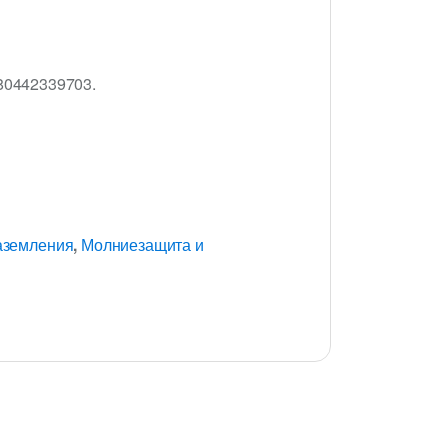
380442339703.
аземления
,
Молниезащита и