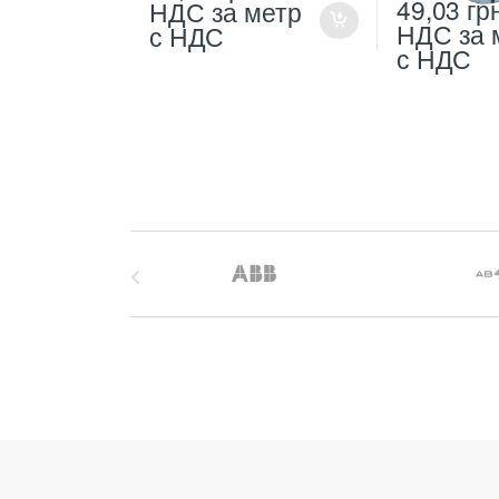
49,03
гр
НДС
за метр
НДС
за 
с НДС
с НДС
B
r
a
n
d