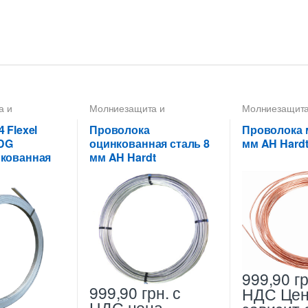
а и
Молниезащита и
Молниезащита
Полоса
,
заземление
,
Проводники
,
заземление
,
П
,
Проводники
Пруток-катанка 8 мм
Пруток-катанк
 Flexel
Проволока
Проволока 
DG
оцинкованная сталь 8
мм AH Hard
нкованная
мм AH Hardt
999,90
гр
999,90
грн.
с
НДС
Це
НДС
цена