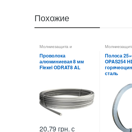
Похожие
Молниезащита и
Молниезащит
заземление
,
Проводники
,
заземление
,
Пруток-катанка 8 мм
Полоса 25X4
Проволока
Полоса 25×4
алюминиевая 8 мм
OPAS254 H
Flexel ODRAT8 AL
горячеоци
сталь
20,79
грн.
с