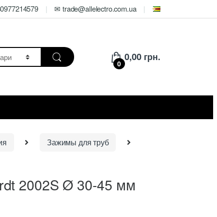
80977214579
✉ trade@allelectro.com.ua
0,00
грн.
0
ия
Зажимы для труб
rdt 2002S Ø 30-45 мм