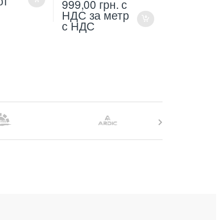
от
999,00
грн.
с
НДС
за метр
с НДС