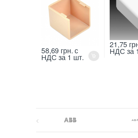
21,75
гр
58,69
грн.
с
НДС
за 
НДС
за 1 шт.
B
r