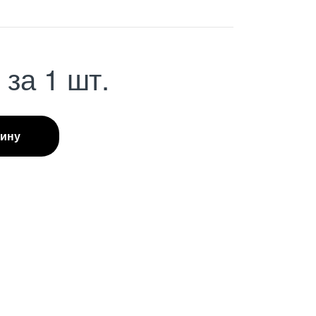
С
за 1 шт.
зину