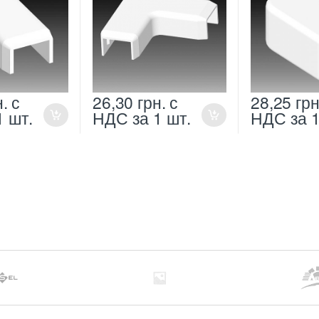
н.
с
26,30
грн.
с
28,25
грн
1 шт.
НДС
за 1 шт.
НДС
за 