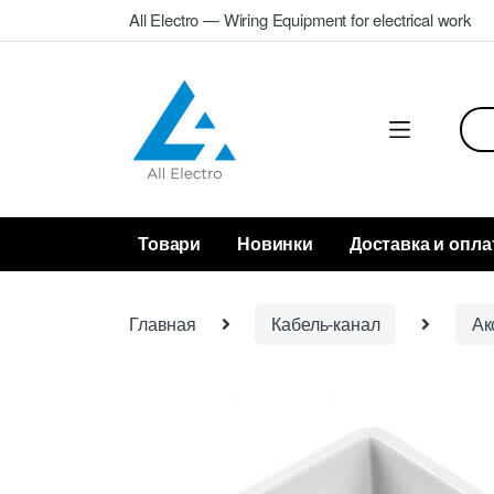
Skip
Skip
All Electro — Wiring Equipment for electrical work
to
to
navigation
content
Sea
for:
Товари
Новинки
Доставка и опла
Главная
Кабель-канал
Ак