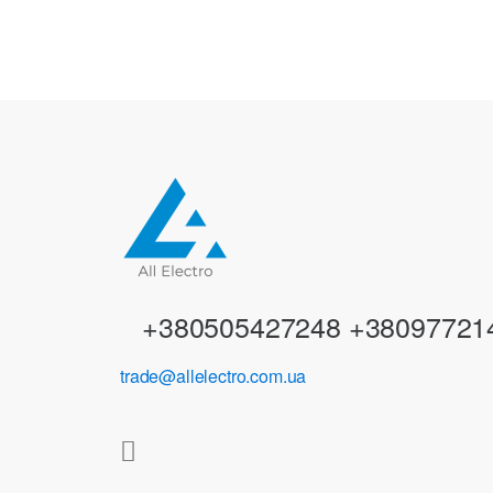
a
n
d
s
C
a
r
+380505427248 +38097721
o
trade@allelectro.com.ua
u
s