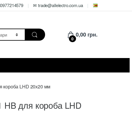
80977214579
✉ trade@allelectro.com.ua
0,00
грн.
0
я короба LHD 20х20 мм
 HB для короба LHD