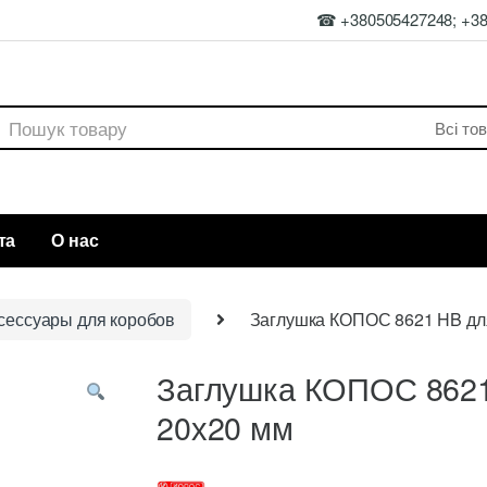
☎ +380505427248; +3
rch
та
О нас
сессуары для коробов
Заглушка КОПОС 8621 HB дл
Заглушка КОПОС 8621
20х20 мм