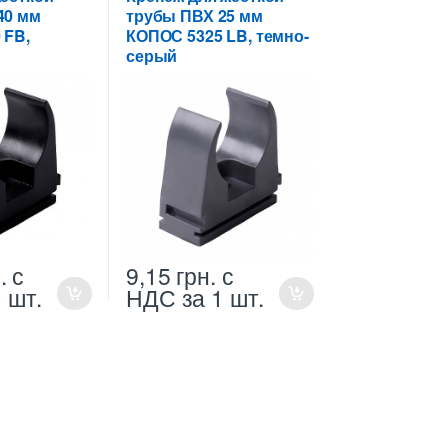
40 мм
трубы ПВХ 25 мм
 FB,
КОПОС 5325 LB, темно-
серый
.
с
9,15
грн.
с
1 шт.
НДС
за 1 шт.