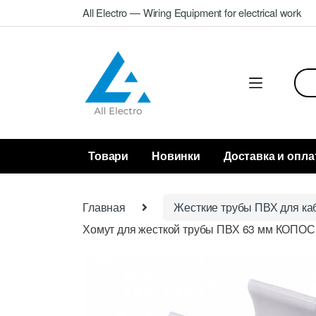
Skip
Skip
All Electro — Wiring Equipment for electrical work
to
to
navigation
content
Sea
for:
Товари
Новинки
Доставка и опла
Главная
Жесткие трубы ПВХ для ка
Хомут для жесткой трубы ПВХ 63 мм КОПОС 