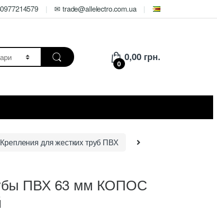
80977214579
✉ trade@allelectro.com.ua
0,00
грн.
0
Крепления для жестких труб ПВХ
рубы ПВХ 63 мм КОПОС
й