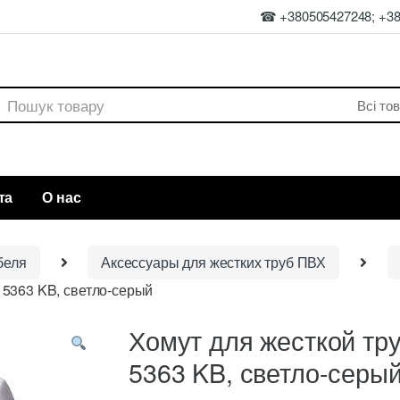
☎ +380505427248; +3
rch
та
О нас
беля
Аксессуары для жестких труб ПВХ
5363 KB, светло-серый
Хомут для жесткой т
5363 KB, светло-серы