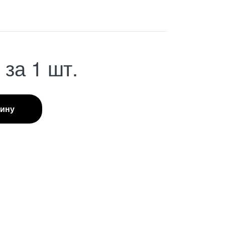
С
за 1 шт.
зину