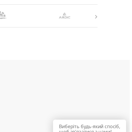
Виберіть будь-який спосіб,
щоб зв'язатися з нами!