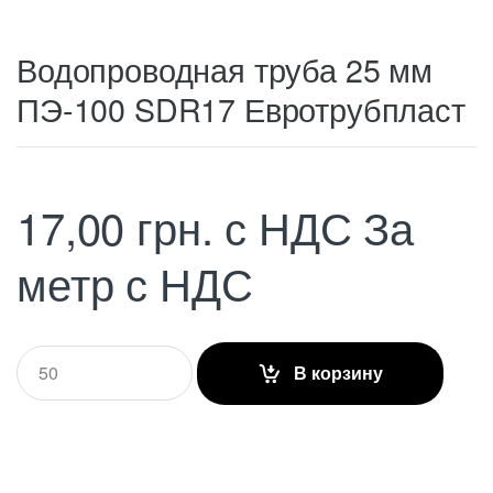
Водопроводная труба 25 мм
ПЭ-100 SDR17 Евротрубпласт
17,00
грн.
с НДС
За
метр с НДС
Q
В корзину
u
a
n
t
i
t