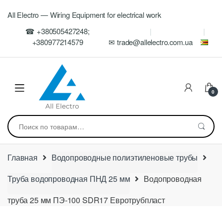
Skip
Skip
All Electro — Wiring Equipment for electrical work
to
to
navigation
content
☎ +380505427248;
+380977214579
✉ trade@allelectro.com.ua
0
Искать:
Главная
Водопроводные полиэтиленовые трубы
Труба водопроводная ПНД 25 мм
Водопроводная
труба 25 мм ПЭ-100 SDR17 Евротрубпласт