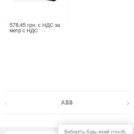
578,45
грн.
с НДС
за
метр с НДС
B
r
a
Виберіть будь-який спосіб,