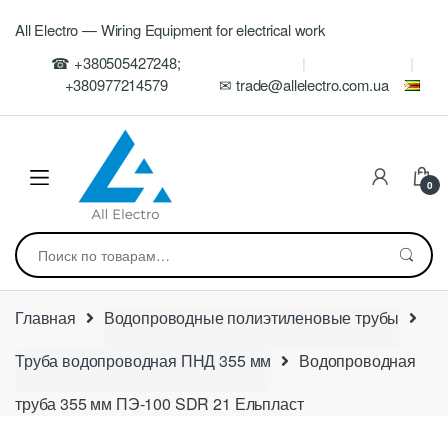
Skip
Skip
All Electro — Wiring Equipment for electrical work
to
to
navigation
content
☎ +380505427248;
+380977214579
✉ trade@allelectro.com.ua
0
Искать:
Главная
Водопроводные полиэтиленовые трубы
Труба водопроводная ПНД 355 мм
Водопроводная
труба 355 мм ПЭ-100 SDR 21 Ельпласт