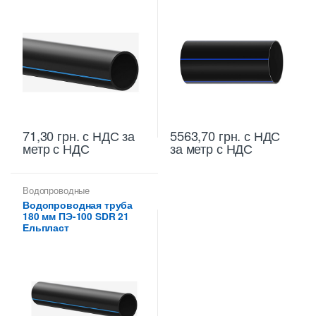
71,30
грн.
с НДС
за
5563,70
грн.
с НДС
метр с НДС
за метр с НДС
Водопроводные
полиэтиленовые трубы
,
Водопроводная труба
Труба водопроводная ПНД
180 мм ПЭ-100 SDR 21
180 мм
Ельпласт