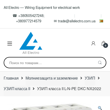
Skip
Skip
All Electro — Wiring Equipment for electrical work
to
to
navigation
content
☎ +380505427248;
+380977214579
✉ trade@allelectro.com.ua
0
Искать:
Главная
Молниезащита и заземление
УЗИП
УЗИП класса II
УЗИП класса II L-N-PE DKC NX2022