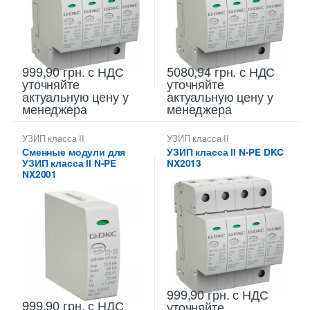
999,90
грн.
с НДС
5080,94
грн.
с НДС
уточняйте
уточняйте
актуальную цену у
актуальную цену у
менеджера
менеджера
УЗИП класса II
УЗИП класса II
Сменные модули для
УЗИП класса II N-PE DKC
УЗИП класса II N-PE
NX2013
NX2001
999,90
грн.
с НДС
999,90
грн.
с НДС
уточняйте