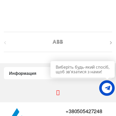
B
r
a
Виберіть будь-який спосіб,
n
щоб зв'язатися з нами!
Информация
d
s
C
+380505427248