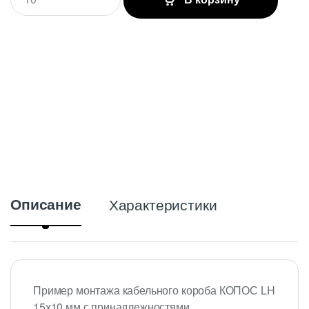
u
a
n
t
i
t
y
Описание
Характеристики
Пример монтажа кабельного короба КОПОС LH
15х10 мм с принадлежностями