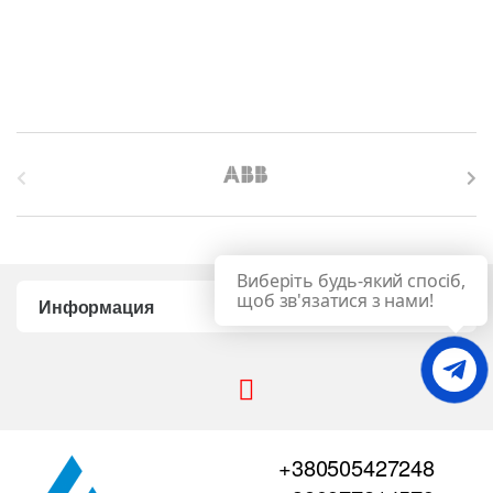
B
r
a
Виберіть будь-який спосіб,
n
щоб зв'язатися з нами!
Информация
d
s
C
+380505427248