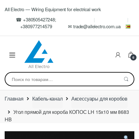
Skip
Skip
All Electro — Wiring Equipment for electrical work
to
to
navigation
content
☎ +380505427248;
+380977214579
✉ trade@allelectro.com.ua
0
Искать:
Главная
Кабель-канал
Аксессуары для коробов
Угол прямой для короба КОПОС LH 15х10 мм 8683
HB