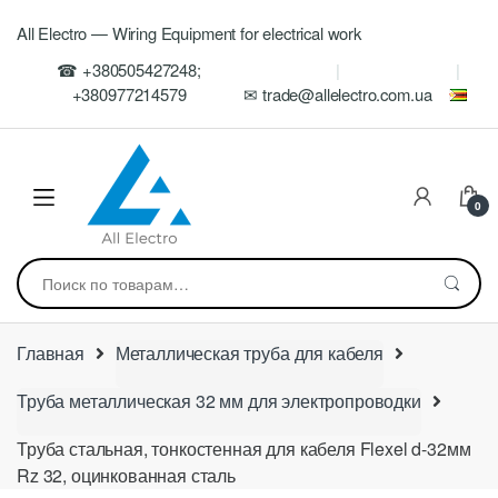
Skip
Skip
All Electro — Wiring Equipment for electrical work
to
to
navigation
content
☎ +380505427248;
+380977214579
✉ trade@allelectro.com.ua
0
Искать:
Главная
Металлическая труба для кабеля
Труба металлическая 32 мм для электропроводки
Труба стальная, тонкостенная для кабеля Flexel d-32мм
Rz 32, оцинкованная сталь