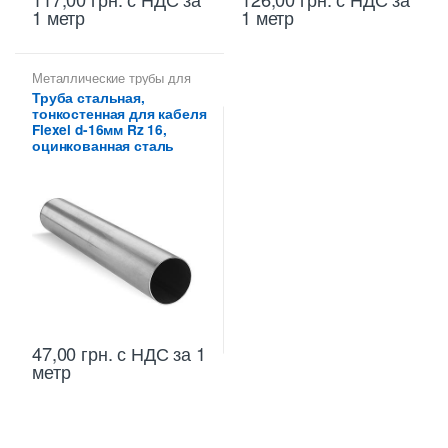
1 метр
1 метр
Металлические трубы для
электропроводки 16 мм
,
Труба стальная,
Труба тонкостенная для
тонкостенная для кабеля
электропроводки
Flexel d-16мм Rz 16,
оцинкованная сталь
47,00
грн.
с НДС
за 1
метр