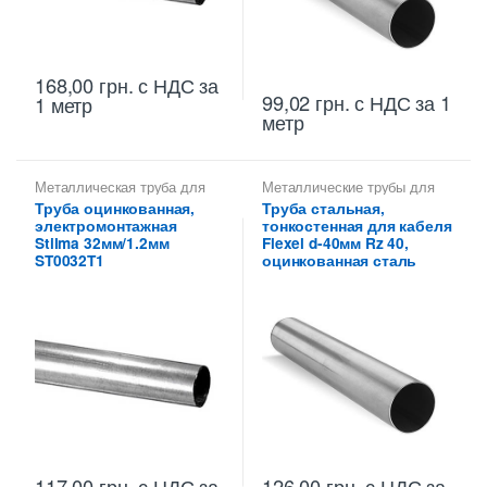
168,00
грн.
с НДС
за
99,02
грн.
с НДС
за 1
1 метр
метр
Металлическая труба для
Металлические трубы для
кабеля
,
Труба
прокладки кабеля 40 мм
,
Труба оцинкованная,
Труба стальная,
металлическая 32 мм для
Труба тонкостенная для
электромонтажная
тонкостенная для кабеля
электропроводки
,
Труба
электропроводки
тонкостенная для
Stilma 32мм/1.2мм
Flexel d-40мм Rz 40,
электропроводки
ST0032T1
оцинкованная сталь
117,00
грн.
с НДС
за
126,00
грн.
с НДС
за