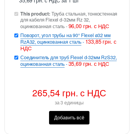
This product:
Труба стальная, тонкостенная
для кабеля Flexel d-32мм Rz 32,
96,00
грн.
с НДС
оцинкованная сталь
-
Поворот, угол трубы на 90° Flexel ø32 мм
133,85
грн.
с
RzA32, оцинкованная сталь
-
НДС
Соединитель для труб Flexel d-32мм RzS32,
35,69
грн.
с НДС
оцинкованная сталь
-
265,54
грн.
с НДС
за
3
единицы
Добавить всё