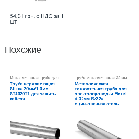
54,31
грн.
с НДС
за 1
шт
Похожие
Металлическая труба для
Труба металлическая 32 мм
кабеля
,
Металлические
для электропроводки
,
Труба
Труба нержавеющая
Металлическая
трубы для электропроводки
тонкостенная для
Stilma 20мм/1.0мм
тонкостенная труба для
20 мм
,
Труба тонкостенная
электропроводки
для электропроводки
ST4020T1 для защиты
электропроводки Flexel
кабеля
d-32мм Rz32u,
оцинкованная сталь