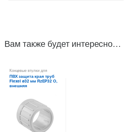
Вам также будет интересно…
Концевые втулки для
металлических труб Flexel
ПВХ защита края труб
Flexel ø32 мм RzEP32 O,
внешняя