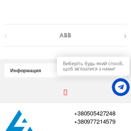
B
r
a
Виберіть будь-який спосіб,
n
щоб зв'язатися з нами!
Информация
d
s
C
+380505427248
a
+380977214579