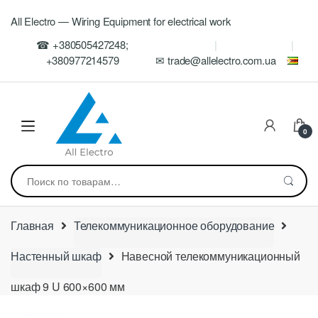
Skip
Skip
All Electro — Wiring Equipment for electrical work
to
to
navigation
content
☎ +380505427248;
+380977214579
✉ trade@allelectro.com.ua
0
Искать:
Главная
Телекоммуникационное оборудование
Настенный шкаф
Навесной телекоммуникационный
шкаф 9 U 600×600 мм