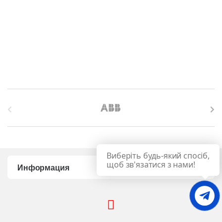
B
r
a
Виберіть будь-який спосіб,
n
щоб зв'язатися з нами!
Информация
d
s