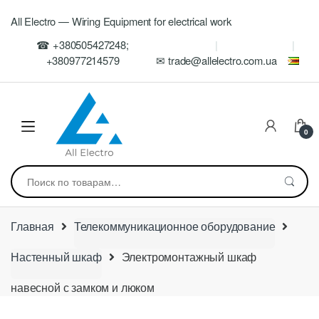
Skip
Skip
All Electro — Wiring Equipment for electrical work
to
to
navigation
content
☎ +380505427248;
+380977214579
✉ trade@allelectro.com.ua
0
Искать:
Главная
Телекоммуникационное оборудование
Настенный шкаф
Электромонтажный шкаф
навесной с замком и люком