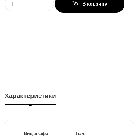
В корзину
u
a
n
t
i
t
y
Характеристики
Вид шкафа
Бокс