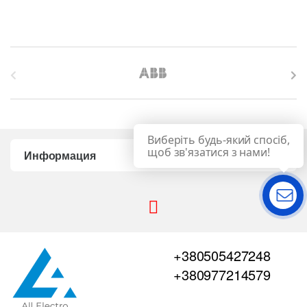
B
r
a
Виберіть будь-який спосіб,
n
щоб зв'язатися з нами!
Информация
d
Связь
s
C
+380505427248
a
+380977214579