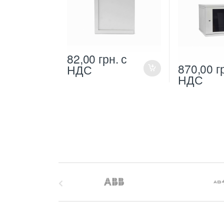
82,00
грн.
с
870,00
г
НДС
НДС
B
r
a