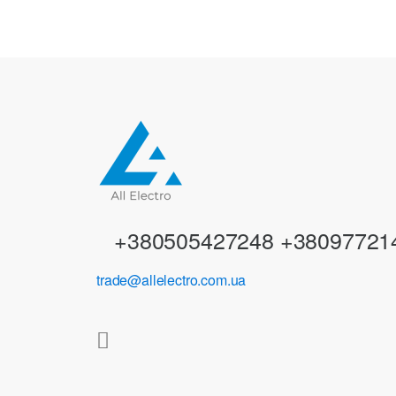
n
d
s
C
a
r
+380505427248 +38097721
o
trade@allelectro.com.ua
u
s
e