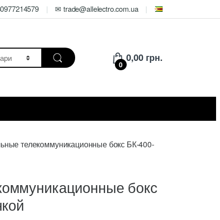
80977214579
✉ trade@allelectro.com.ua
0,00
грн.
0
ьные телекоммуникационные бокс БК-400-
коммуникационные бокс
нкой