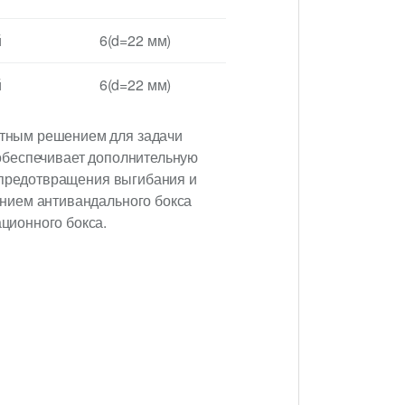
й
6(d=22 мм)
й
6(d=22 мм)
етным решением для задачи
обеспечивает дополнительную
я предотвращения выгибания и
нием антивандального бокса
ционного бокса.