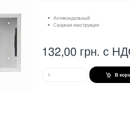
Антивандальный
Сварная конструкция
132,00
грн.
с НД
Q
В кор
u
a
n
t
i
t
y