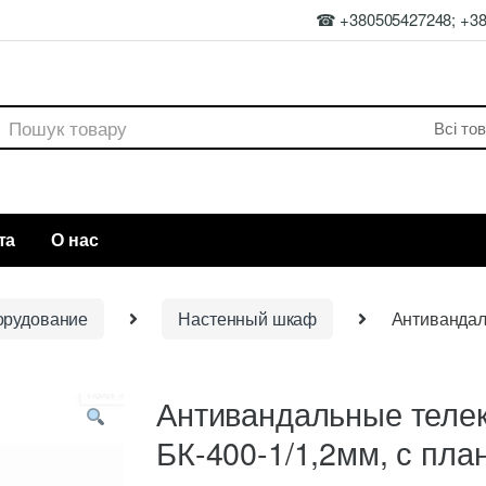
☎ +380505427248; +3
rch
та
О нас
орудование
Настенный шкаф
Антивандал
Антивандальные теле
БК-400-1/1,2мм, с пла