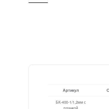
Артикул
С
БК-400-1/1,2мм с
планкой