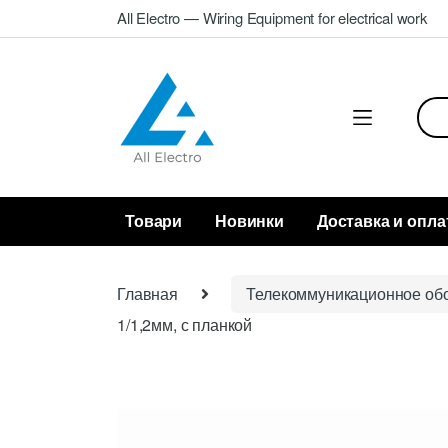
Skip
Skip
All Electro — Wiring Equipment for electrical work
to
to
navigation
content
Sea
for:
Товари
Новинки
Доставка и опла
Главная
Телекоммуникационное об
1/1,2мм, с планкой