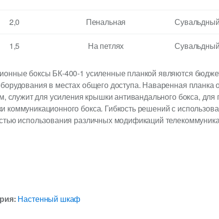
2,0
Пенальная
Сувальдны
1,5
На петлях
Сувальдны
ионные боксы БК-400-1 усиленные планкой являются бюдж
борудования в местах общего доступа. Наваренная планка 
м, служит для усиления крышки антивандального бокса, дл
 коммуникационного бокса. Гибкость решений с использова
стью использования различных модификаций телекоммуника
ория:
Настенный шкаф