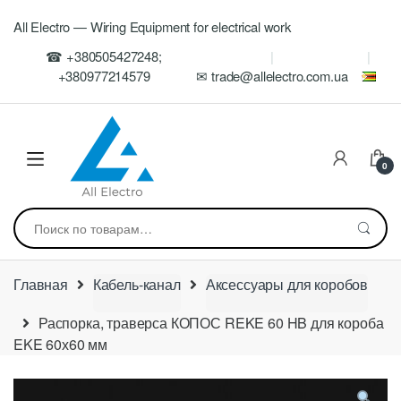
Skip
Skip
All Electro — Wiring Equipment for electrical work
to
to
navigation
content
☎ +380505427248;
+380977214579
✉ trade@allelectro.com.ua
0
Искать:
Главная
Кабель-канал
Аксессуары для коробов
Распорка, траверса КОПОС REKE 60 HB для короба
EKE 60х60 мм