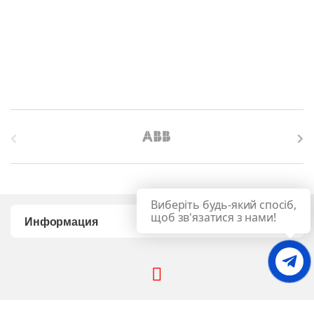
B
r
a
Виберіть будь-який спосіб,
n
щоб зв'язатися з нами!
Информация
d
s
C