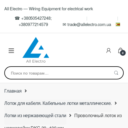
Skip
Skip
All Electro — Wiring Equipment for electrical work
to
to
navigation
content
☎ +380505427248;
+380977214579
✉ trade@allelectro.com.ua
0
Искать:
Главная
Лоток для кабеля. Кабельные лотки металлические.
Лотки из нержавеющей стали
Проволочный лоток из
нержавейки DKC 30×400 мм