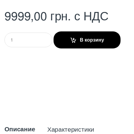
9999,00
грн.
с НДС
Q
В корзину
u
a
n
t
i
t
y
Описание
Характеристики