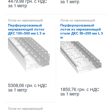
4479,98
грн.
с НДС
за 1 метр
за 1 метр
Лотки из нержавеющей
Лотки из нержавеющей
стали
стали
,
Лотки металлические
Перфорированный
Перфорированный
высотой 50 мм
нержавеющий лоток
лоток из нержавеющей
ДКС 100×500 мм L 3 м
стали ДКС 50×200 мм L 3
м
5308,06
грн.
с НДС
1850,76
грн.
с НДС
за 1 метр
за 1 метр
Лотки из нержавеющей
стали