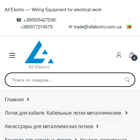
Skip
Skip
All Electro — Wiring Equipment for electrical work
to
to
navigation
content
☎ +380505427248;
+380977214579
✉ trade@allelectro.com.ua
0
Искать:
Главная
Лоток для кабеля. Кабельные лотки металлические.
Аксессуары для металлических лотков
Консоли для сетчатых лотков
Консоль потолочная