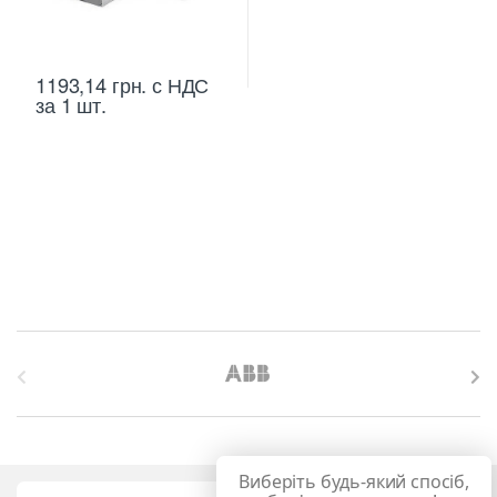
1193,14
грн.
с НДС
за 1 шт.
B
r
a
Виберіть будь-який спосіб,