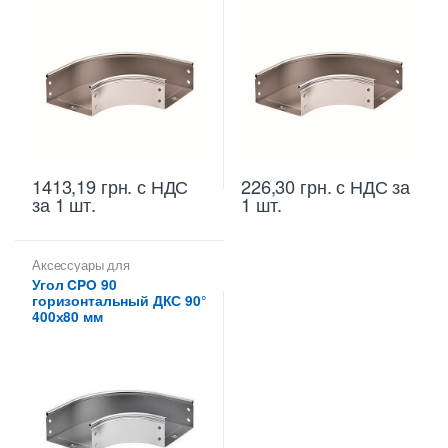
1413,19
грн.
с НДС
226,30
грн.
с НДС
за
за 1 шт.
1 шт.
Аксессуары для
металлических лотков
,
Углы
Угол CPO 90
для цельных,
горизонтальный ДКС 90°
перфорированных лотков
400х80 мм