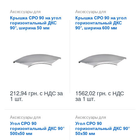
Аксессуары для
Аксессуары для
металлических лотков
,
металлических лотков
,
Крышка CPO 90 на угол
Крышка CPO 90 на угол
Крышки на повороты,
Крышки на повороты,
горизонтальный ДКС
горизонтальный ДКС
ответвители
ответвители
90°, ширина 50 мм
90°, ширина 600 мм
212,94
грн.
с НДС
за
1562,02
грн.
с НДС
1 шт.
за 1 шт.
Аксессуары для
Аксессуары для
металлических лотков
,
Углы
металлических лотков
,
Углы
Угол CPO 90
Угол CPO 90
для цельных,
для цельных,
горизонтальный ДКС 90°
горизонтальный ДКС 90°
перфорированных лотков
перфорированных лотков
500х50 мм
50х50 мм