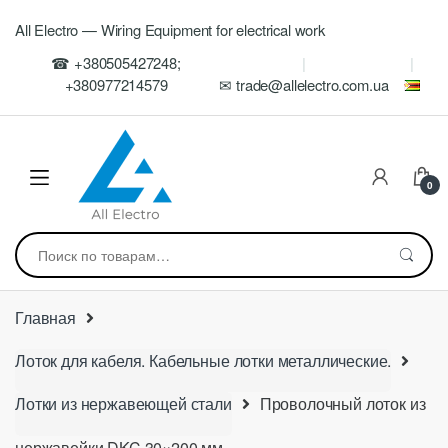
Skip
Skip
All Electro — Wiring Equipment for electrical work
to
to
navigation
content
☎ +380505427248;
+380977214579
✉ trade@allelectro.com.ua
0
Искать:
Главная
Лоток для кабеля. Кабельные лотки металлические.
Лотки из нержавеющей стали
Проволочный лоток из
нержавейки DKC 30×200 мм