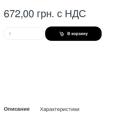
672,00
грн.
с НДС
Q
В корзину
u
a
n
t
i
t
y
Описание
Характеристики