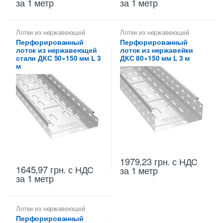
за 1 метр
за 1 метр
Лотки из нержавеющей
Лотки из нержавеющей
стали
,
Лотки металлические
стали
Перфорированный
Перфорированный
высотой 50 мм
лоток из нержавеющей
лоток из нержавейки
стали ДКС 50×150 мм L 3
ДКС 80×150 мм L 3 м
м
1979,23
грн.
с НДС
1645,97
грн.
с НДС
за 1 метр
за 1 метр
Лотки из нержавеющей
стали
Перфорированный