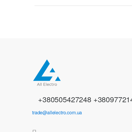
r
a
n
d
s
C
a
r
+380505427248 +38097721
o
trade@allelectro.com.ua
u