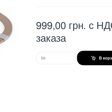
999,00
грн.
с НД
заказа
Q
В кор
u
a
n
t
i
t
y