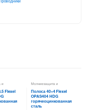
Проводники
 и
Молниезащита и
олоса
,
заземление
,
Полоса
,
5
,
Проводники
Полоса 40X4
,
Проводники
5 Flexel
Полоса 40×4 Flexel
DG
OPAS404 HDG
кованная
горячеоцинкованная
сталь