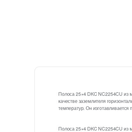
Полоса 25×4 DKC NC2254CU из ме
качестве заземлителя горизонтал
температур. Он изготавливается 
Полоса 25×4 DKC NC2254CU из м