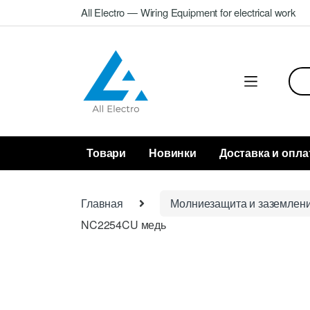
Skip
Skip
All Electro — Wiring Equipment for electrical work
to
to
navigation
content
Sea
for:
Товари
Новинки
Доставка и опла
Главная
Молниезащита и заземлен
NC2254CU медь