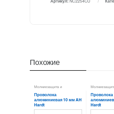
Артикул:
NC2254CU
Кат
Похожие
Молниезащита и
Молниезащит
заземление
,
Проводники
,
заземление
,
П
Пруток-катанка 10 мм
Пруток-катанк
Проволока
Проволока
алюминиевая 10 мм AH
алюминиев
Hardt
Hardt