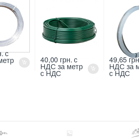
н.
с
40,00
грн.
с
49,65
грн
метр
НДС
за метр
НДС
за 
с НДС
с НДС