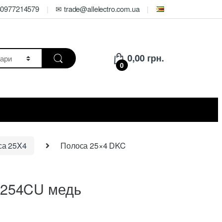
80977214579
✉ trade@allelectro.com.ua
0,00
грн.
0
са 25X4
Полоса 25×4 DKC
2254CU медь