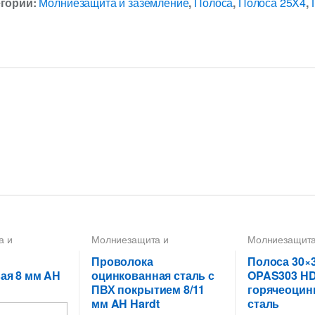
егории:
Молниезащита и заземление
,
Полоса
,
Полоса 25X4
,
а и
Молниезащита и
Молниезащита
роводники
,
заземление
,
Проводники
,
заземление
,
П
а 8 мм
Пруток-катанка 8 мм
Полоса 30X3,
Проволока
Полоса 30×3.
ая 8 мм AH
оцинкованная сталь с
OPAS303 H
ПВХ покрытием 8/11
горячеоцин
мм AH Hardt
сталь