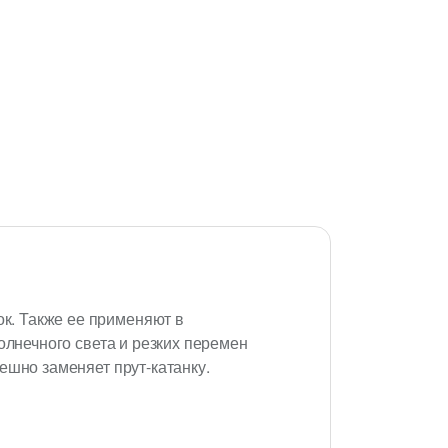
к. Также ее применяют в
олнечного света и резких перемен
ешно заменяет прут-катанку.