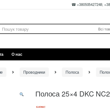
☎ +380505427248; +3
rch
та
О нас
ие
Проводники
Полоса
Поло
Полоса 25×4 DKC NC