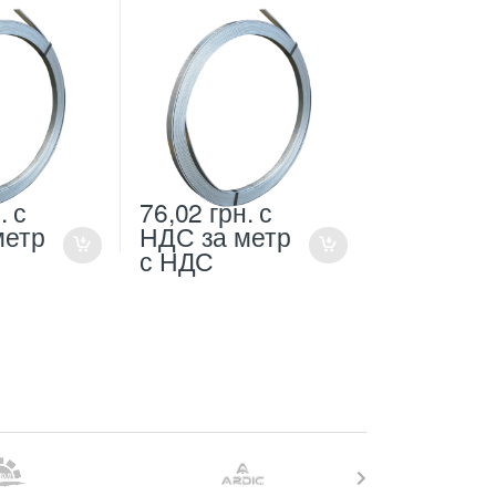
.
с
76,02
грн.
с
метр
НДС
за метр
с НДС