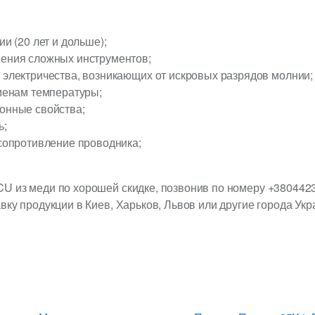
и (20 лет и дольше);
ения сложных инструментов;
 электричества, возникающих от искровых разрядов молнии;
менам температуры;
онные свойства;
ь;
сопротивление проводника;
U из меди по хорошей скидке, позвонив по номеру +38044
вку продукции в Киев, Харьков, Львов или другие города Укр