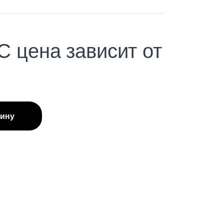
С
цена зависит от
зину